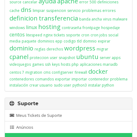
ayuda
apache
source
cancelar
error
500
definiciones
dns
cache
limpiar
suspencion
servicio
problemas
errores
definicion
transferencia
banda ancha
virus
malware
hosting
linux
windows
contraseña
frontpage
hospedaje
centos
litespeed
nginx
tickets
soporte
cron
cron jobs
social
media
paquete
dominios
epp
codigo
tld
domnio
expirar
dominio
wordpress
reglas
derechos
migrar
cpanel
ubuntu
proteccion
user
snapshot
server apps
videojuegos
games
ssh
keys
hosts
php
aplicaciones
mariadb
docker
centos 7
migration
cms
configserver
firewall
contenedores
comandos
exportar
importar
contenedor
problema
instalación
crear usuario
sudo user
python3
instalar python
Suporte
Meus Tickets de Suporte
Anúncios