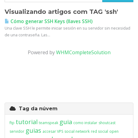
Visualizando artigos com TAG 'ssh'
Cómo generar SSH Keys (llaves SSH)
Una clave SSH le permite iniciar sesión en su servidor sin necesidad
de una contraseña. Las...
Powered by
WHMCompleteSolution
Tag da núvem
tutorial
guia
ftp
teamspeak
como instalar
shoutcast
guias
servidor
accesar VPS
social network
red social
open