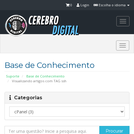
0
Login
Escolha o idioma
Togg
navi
Togg
navi
Base de Conhecimento
Suporte
Base de Conhecimento
Visualizando artigos com TAG ssh
Categorias