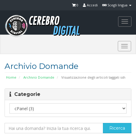
0
Accedi
Scegli lingua
Togg
navi
Togg
navi
Archivio Domande
Home
Archivio Domande
Visualizzazione degli articoli taggati ssh
Categorie