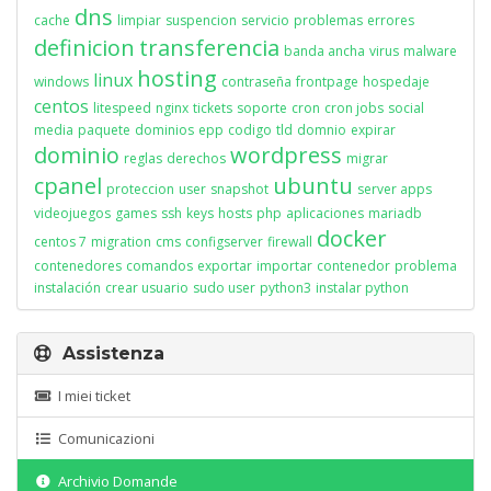
dns
cache
limpiar
suspencion
servicio
problemas
errores
definicion
transferencia
banda ancha
virus
malware
hosting
linux
windows
contraseña
frontpage
hospedaje
centos
litespeed
nginx
tickets
soporte
cron
cron jobs
social
media
paquete
dominios
epp
codigo
tld
domnio
expirar
dominio
wordpress
reglas
derechos
migrar
cpanel
ubuntu
proteccion
user
snapshot
server apps
videojuegos
games
ssh
keys
hosts
php
aplicaciones
mariadb
docker
centos 7
migration
cms
configserver
firewall
contenedores
comandos
exportar
importar
contenedor
problema
instalación
crear usuario
sudo user
python3
instalar python
Assistenza
I miei ticket
Comunicazioni
Archivio Domande