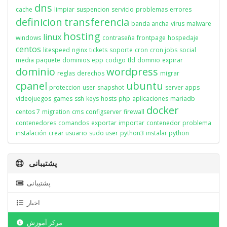
dns
cache
limpiar
suspencion
servicio
problemas
errores
definicion
transferencia
banda ancha
virus
malware
hosting
linux
windows
contraseña
frontpage
hospedaje
centos
litespeed
nginx
tickets
soporte
cron
cron jobs
social
media
paquete
dominios
epp
codigo
tld
domnio
expirar
dominio
wordpress
reglas
derechos
migrar
cpanel
ubuntu
proteccion
user
snapshot
server apps
videojuegos
games
ssh
keys
hosts
php
aplicaciones
mariadb
docker
centos 7
migration
cms
configserver
firewall
contenedores
comandos
exportar
importar
contenedor
problema
instalación
crear usuario
sudo user
python3
instalar python
پشتیبانی
پشتیبانی
اخبار
مرکز آموزش