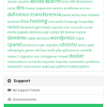
ayuda
apache
source
cancelar
error
500
definiciones
dns
cache
limpiar
suspencion
servicio
problemas
errores
definicion
transferencia
banda ancha
virus
malware
hosting
linux
windows
contraseña
frontpage
hospedaje
centos
litespeed
nginx
tickets
soporte
cron
cron jobs
social
media
paquete
dominios
epp
codigo
tld
domnio
expirar
dominio
wordpress
reglas
derechos
migrar
cpanel
ubuntu
proteccion
user
snapshot
server apps
videojuegos
games
ssh
keys
hosts
php
aplicaciones
mariadb
docker
centos 7
migration
cms
configserver
firewall
contenedores
comandos
exportar
importar
contenedor
problema
instalación
crear usuario
sudo user
python3
instalar python
Support
My Support Tickets
Announcements