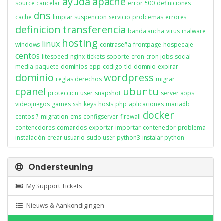
ayuda
apache
source
cancelar
error
500
definiciones
dns
cache
limpiar
suspencion
servicio
problemas
errores
definicion
transferencia
banda ancha
virus
malware
hosting
linux
windows
contraseña
frontpage
hospedaje
centos
litespeed
nginx
tickets
soporte
cron
cron jobs
social
media
paquete
dominios
epp
codigo
tld
domnio
expirar
dominio
wordpress
reglas
derechos
migrar
cpanel
ubuntu
proteccion
user
snapshot
server apps
videojuegos
games
ssh
keys
hosts
php
aplicaciones
mariadb
docker
centos 7
migration
cms
configserver
firewall
contenedores
comandos
exportar
importar
contenedor
problema
instalación
crear usuario
sudo user
python3
instalar python
Ondersteuning
My Support Tickets
Nieuws & Aankondigingen