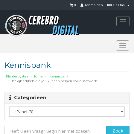
0
Aanmelden
Kies taal
Togg
navi
Togg
navi
Kennisbank
Klantensysteem Home
Kennisbank
Bekijk artikels die jou kunnen helpen social network
Categorieën