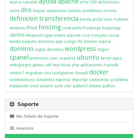
ayuda
apache
source
cancelar
error
500
definiciones
dns
cache
limpiar
suspencion
servicio
problemas
errores
definicion
transferencia
banda ancha
virus
malware
hosting
linux
windows
contraseña
frontpage
hospedaje
centos
litespeed
nginx
tickets
soporte
cron
cron jobs
social
media
paquete
dominios
epp
codigo
tld
domnio
expirar
dominio
wordpress
reglas
derechos
migrar
cpanel
ubuntu
proteccion
user
snapshot
server apps
videojuegos
games
ssh
keys
hosts
php
aplicaciones
mariadb
docker
centos 7
migration
cms
configserver
firewall
contenedores
comandos
exportar
importar
contenedor
problema
instalación
crear usuario
sudo user
python3
instalar python
Soporte
Mis Tickets de Soporte
Anuncios