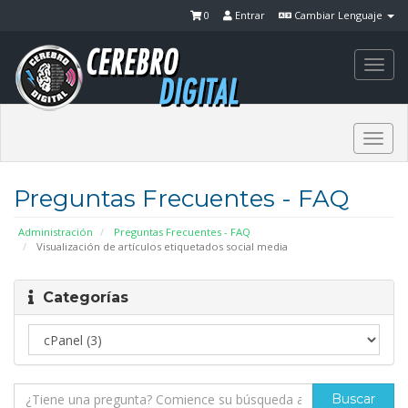
0
Entrar
Cambiar Lenguaje
Togg
navi
Togg
navi
Preguntas Frecuentes - FAQ
Administración
Preguntas Frecuentes - FAQ
Visualización de artículos etiquetados social media
Categorías