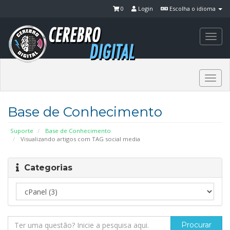
0
Login
Escolha o idioma
Togg
navi
Togg
navi
Base de Conhecimento
Suporte
Base de Conhecimento
Visualizando artigos com TAG social media
Categorias