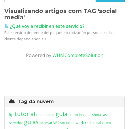
Visualizando artigos com TAG 'social
media'
¿Qué voy a recibir en este servicio?
Este servicio depende del paquete o cotización personalizada al
cliente dependiendo su...
Powered by
WHMCompleteSolution
Tag da núvem
tutorial
guia
ftp
teamspeak
como instalar
shoutcast
guias
servidor
accesar VPS
social network
red social
open