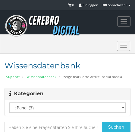
0
Einloggen
Sprachwahl
Togg
navi
Togg
navi
Wissensdatenbank
Support
Wissensdatenbank
zeige markierte Artikel social media
Kategorien