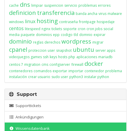
dns
cache
limpiar
suspencion
servicio
problemas
errores
definicion
transferencia
banda ancha
virus
malware
hosting
linux
windows
contraseña
frontpage
hospedaje
centos
litespeed
nginx
tickets
soporte
cron
cron jobs
social
media
paquete
dominios
epp
codigo
tld
domnio
expirar
dominio
wordpress
reglas
derechos
migrar
cpanel
ubuntu
proteccion
user
snapshot
server apps
videojuegos
games
ssh
keys
hosts
php
aplicaciones
mariadb
docker
centos 7
migration
cms
configserver
firewall
contenedores
comandos
exportar
importar
contenedor
problema
instalación
crear usuario
sudo user
python3
instalar python
Support
Supporttickets
Ankündigungen
Wissensdatenbank