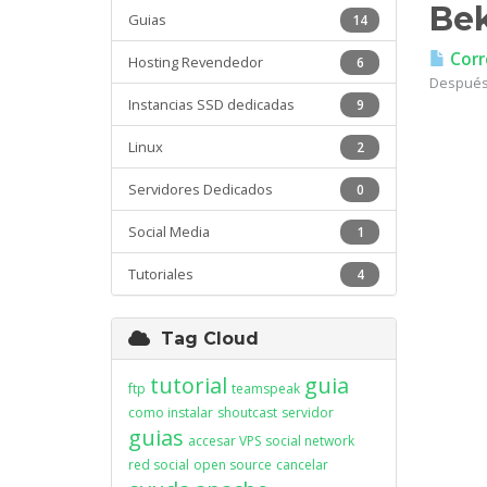
Bek
Guias
14
Corr
Hosting Revendedor
6
Después 
Instancias SSD dedicadas
9
Linux
2
Servidores Dedicados
0
Social Media
1
Tutoriales
4
Tag Cloud
tutorial
guia
ftp
teamspeak
como instalar
shoutcast
servidor
guias
accesar VPS
social network
red social
open source
cancelar