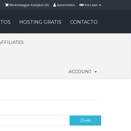
Winkelwagen bekijken (
0
)
Aanmelden
Kies taal
TOS
HOSTING GRATIS
CONTACTO
AFFILIATES
ACCOUNT