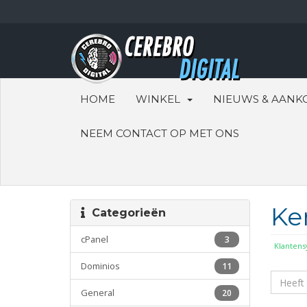
HOME
WINKEL
NIEUWS & AANK
NEEM CONTACT OP MET ONS
Ke
Categorieën
cPanel
3
Klanten
Dominios
11
General
20