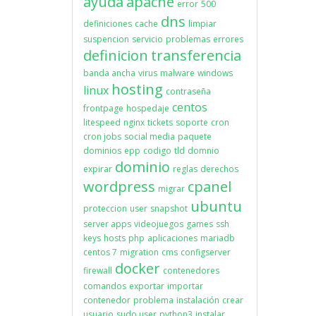
ayuda
apache
error
500
dns
definiciones
cache
limpiar
suspencion
servicio
problemas
errores
definicion
transferencia
banda ancha
virus
malware
windows
hosting
linux
contraseña
centos
frontpage
hospedaje
litespeed
nginx
tickets
soporte
cron
cron jobs
social media
paquete
dominios
epp
codigo
tld
domnio
dominio
expirar
reglas
derechos
wordpress
cpanel
migrar
ubuntu
proteccion
user
snapshot
server apps
videojuegos
games
ssh
keys
hosts
php
aplicaciones
mariadb
centos 7
migration
cms
configserver
docker
firewall
contenedores
comandos
exportar
importar
contenedor
problema
instalación
crear
usuario
sudo user
python3
instalar