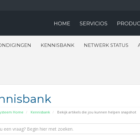
HOME
SERVICIOS
PRODUC
ONDIGINGEN
KENNISBANK
NETWERK STATUS
nnisbank
systeem Home
Kennisbank
Bekijk artikels die jou kunnen helpen snapshot