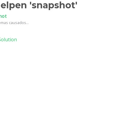
helpen 'snapshot'
hot
mas causados...
olution