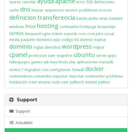
ayuda
apache
source
cancelar
error
500
definiciones
dns
cache
limpiar
suspencion
servicio
problemas
errores
definicion
transferencia
banda ancha
virus
malware
hosting
linux
windows
contraseña
frontpage
hospedaje
centos
litespeed
nginx
tickets
soporte
cron
cron jobs
social
media
paquete
dominios
epp
codigo
tld
domnio
expirar
dominio
wordpress
reglas
derechos
migrar
cpanel
ubuntu
proteccion
user
snapshot
server apps
videojuegos
games
ssh
keys
hosts
php
aplicaciones
mariadb
docker
centos 7
migration
cms
configserver
firewall
contenedores
comandos
exportar
importar
contenedor
problema
instalación
crear usuario
sudo user
python3
instalar python
Support
Support
Actualités