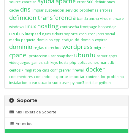
ayuda
apache
source
cancelar
error
500
definiciones
dns
cache
limpiar
suspencion
servicio
problemas
errores
definicion
transferencia
banda ancha
virus
malware
hosting
linux
windows
contraseña
frontpage
hospedaje
centos
litespeed
nginx
tickets
soporte
cron
cron jobs
social
media
paquete
dominios
epp
codigo
tld
domnio
expirar
dominio
wordpress
reglas
derechos
migrar
cpanel
ubuntu
proteccion
user
snapshot
server apps
videojuegos
games
ssh
keys
hosts
php
aplicaciones
mariadb
docker
centos 7
migration
cms
configserver
firewall
contenedores
comandos
exportar
importar
contenedor
problema
instalación
crear usuario
sudo user
python3
instalar python
Soporte
Mis Tickets de Soporte
Anuncios