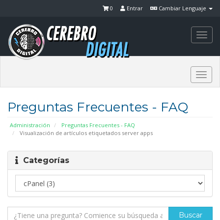
0
Entrar
Cambiar Lenguaje
Togg
navi
Togg
navi
Preguntas Frecuentes - FAQ
Administración
Preguntas Frecuentes - FAQ
Visualización de artículos etiquetados server apps
Categorías