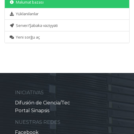
Məlumat bazası
Yüklənilənlər
Server/Şəbəkə vəziyyəti
Yeni sorğu aç
INICIATIVAS
Difusión de Ciencia/Tec
Portal Sinapsis
NUESTRAS REDES
Facebook