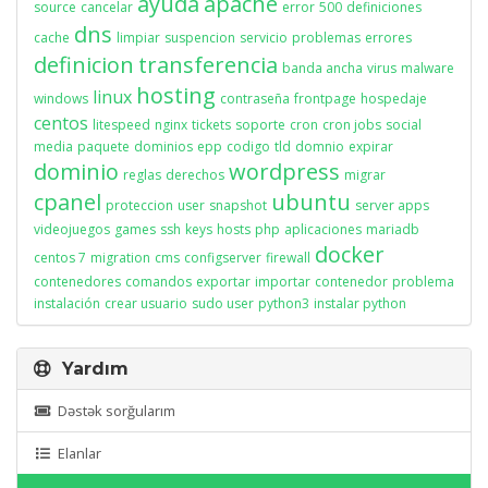
ayuda
apache
source
cancelar
error
500
definiciones
dns
cache
limpiar
suspencion
servicio
problemas
errores
definicion
transferencia
banda ancha
virus
malware
hosting
linux
windows
contraseña
frontpage
hospedaje
centos
litespeed
nginx
tickets
soporte
cron
cron jobs
social
media
paquete
dominios
epp
codigo
tld
domnio
expirar
dominio
wordpress
reglas
derechos
migrar
cpanel
ubuntu
proteccion
user
snapshot
server apps
videojuegos
games
ssh
keys
hosts
php
aplicaciones
mariadb
docker
centos 7
migration
cms
configserver
firewall
contenedores
comandos
exportar
importar
contenedor
problema
instalación
crear usuario
sudo user
python3
instalar python
Yardım
Dəstək sorğularım
Elanlar