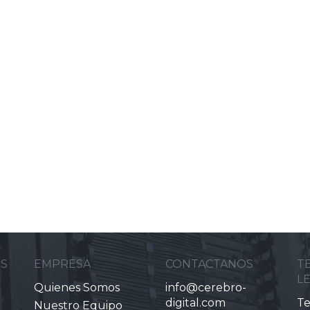
ES
EMPRESA
CONTACTANOS
T
L
Quienes Somos
info@cerebro-
digital.com
Te
Nuestro Equipo