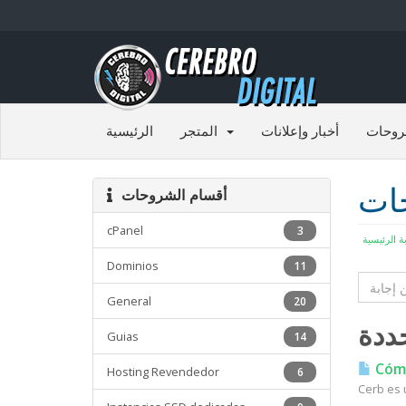
الرئيسية
المتجر
أخبار وإعلانات
مكتبة
مكت
أقسام الشروحات
cPanel
3
البوابة الر
Dominios
11
General
20
Guias
14
Cómo
Hosting Revendedor
6
Cerb es u