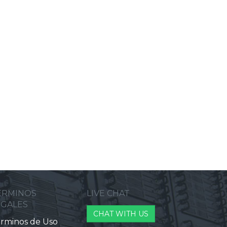
ERMINOS
LIVE CHAT
EGALES
CHAT WITH US
rminos de Uso