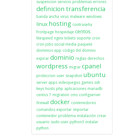
suspencion
servicio
problemas
errores
definicion
transferencia
banda ancha
virus
malware
windows
hosting
linux
contraseña
centos
frontpage
hospedaje
litespeed
nginx
tickets
soporte
cron
cron jobs
social media
paquete
dominios
epp
codigo
tld
domnio
dominio
expirar
reglas
derechos
wordpress
cpanel
migrar
ubuntu
proteccion
user
snapshot
server apps
videojuegos
games
ssh
keys
hosts
php
aplicaciones
mariadb
centos 7
migration
cms
configserver
docker
firewall
contenedores
comandos
exportar
importar
contenedor
problema
instalación
crear
usuario
sudo user
python3
instalar
python