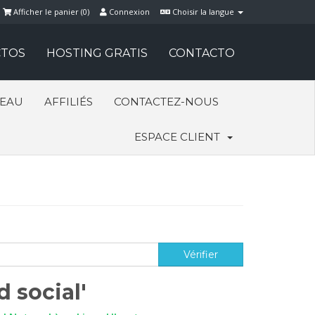
Afficher le panier (
0
)
Connexion
Choisir la langue
TOS
HOSTING GRATIS
CONTACTO
SEAU
AFFILIÉS
CONTACTEZ-NOUS
ESPACE CLIENT
d social'