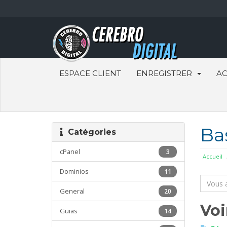
ESPACE CLIENT
ENREGISTRER
AC
Ba
Catégories
cPanel
3
Accueil
Dominios
11
General
20
Voi
Guias
14