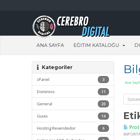
ANA SAYFA
EĞITIM KATALOĞU
D
Bi
Kategoriler
cPanel
3
Ana Sayf
Dominios
11
General
20
Eti
Guias
14
Prot
Hosting Revendedor
6
IMPORTAN