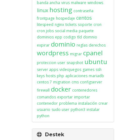
banda ancha
virus
malware
windows
hosting
linux
contraseña
centos
frontpage
hospedaje
litespeed
nginx
tickets
soporte
cron
cron jobs
social media
paquete
dominios
epp
codigo
tld
domnio
dominio
expirar
reglas
derechos
wordpress
cpanel
migrar
ubuntu
proteccion
user
snapshot
server apps
videojuegos
games
ssh
keys
hosts
php
aplicaciones
mariadb
centos 7
migration
cms
configserver
docker
firewall
contenedores
comandos
exportar
importar
contenedor
problema
instalación
crear
usuario
sudo user
python3
instalar
python
Destek