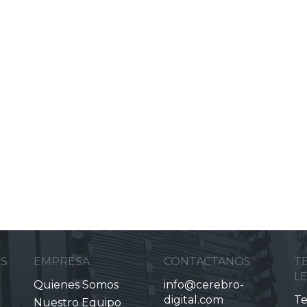
ES
EMPRESA
CONTACTANOS
T
L
Quienes Somos
info@cerebro-
digital.com
Te
Nuestro Equipo