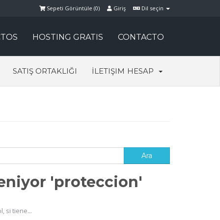
Sepeti Görüntüle (
0
)
Giriş
Dil seçin
TOS
HOSTING GRATIS
CONTACTO
SATIŞ ORTAKLIĞI
İLETIŞIM
HESAP
niyor 'proteccion'
si tiene...