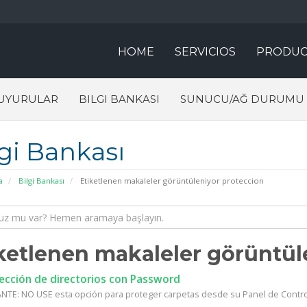
HOME
SERVICIOS
PRODUC
UYURULAR
BILGI BANKASI
SUNUCU/AĞ DURUMU
lgi Bankası
a
Bilgi Bankası
Etiketlenen makaleler görüntüleniyor proteccion
ketlenen makaleler görüntüle
ección de directorios con Password
TE: NO USE esta opción para proteger carpetas desde su Panel de Control, 