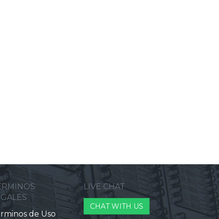
ERMINOS
LIVE CHAT
EGALES
CHAT WITH US
rminos de Uso