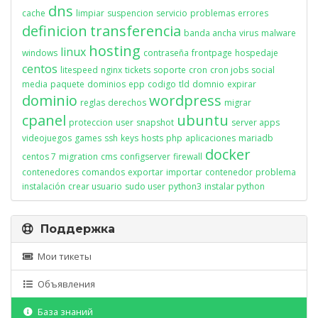
dns
cache
limpiar
suspencion
servicio
problemas
errores
definicion
transferencia
banda ancha
virus
malware
hosting
linux
windows
contraseña
frontpage
hospedaje
centos
litespeed
nginx
tickets
soporte
cron
cron jobs
social
media
paquete
dominios
epp
codigo
tld
domnio
expirar
dominio
wordpress
reglas
derechos
migrar
cpanel
ubuntu
proteccion
user
snapshot
server apps
videojuegos
games
ssh
keys
hosts
php
aplicaciones
mariadb
docker
centos 7
migration
cms
configserver
firewall
contenedores
comandos
exportar
importar
contenedor
problema
instalación
crear usuario
sudo user
python3
instalar python
Поддержка
Мои тикеты
Объявления
База знаний