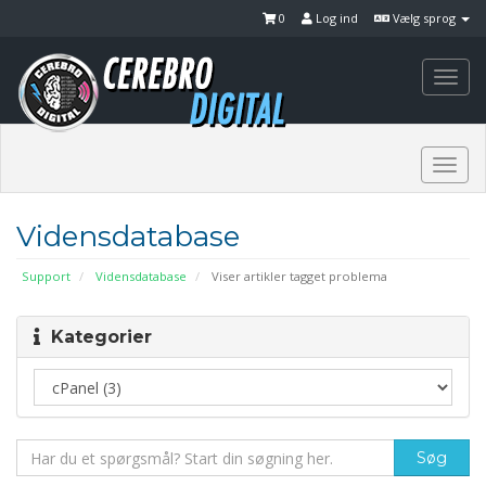
0
Log ind
Vælg sprog
Togg
navi
Togg
navi
Vidensdatabase
Support
Vidensdatabase
Viser artikler tagget problema
Kategorier