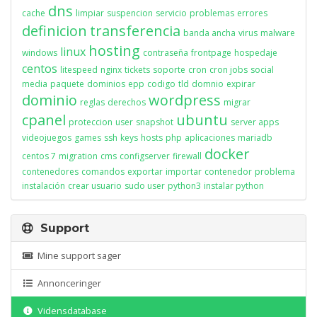
dns
cache
limpiar
suspencion
servicio
problemas
errores
definicion
transferencia
banda ancha
virus
malware
hosting
linux
windows
contraseña
frontpage
hospedaje
centos
litespeed
nginx
tickets
soporte
cron
cron jobs
social
media
paquete
dominios
epp
codigo
tld
domnio
expirar
dominio
wordpress
reglas
derechos
migrar
cpanel
ubuntu
proteccion
user
snapshot
server apps
videojuegos
games
ssh
keys
hosts
php
aplicaciones
mariadb
docker
centos 7
migration
cms
configserver
firewall
contenedores
comandos
exportar
importar
contenedor
problema
instalación
crear usuario
sudo user
python3
instalar python
Support
Mine support sager
Annonceringer
Vidensdatabase