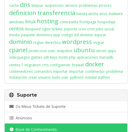
dns
cache
limpiar
suspencion
servicio
problemas
errores
definicion
transferencia
banda ancha
virus
malware
hosting
linux
windows
contraseña
frontpage
hospedaje
centos
litespeed
nginx
tickets
soporte
cron
cron jobs
social
media
paquete
dominios
epp
codigo
tld
domnio
expirar
dominio
wordpress
reglas
derechos
migrar
cpanel
ubuntu
proteccion
user
snapshot
server apps
videojuegos
games
ssh
keys
hosts
php
aplicaciones
mariadb
docker
centos 7
migration
cms
configserver
firewall
contenedores
comandos
exportar
importar
contenedor
problema
instalación
crear usuario
sudo user
python3
instalar python
Suporte
Os Meus Tickets de Suporte
Anúncios
Base de Conhecimento