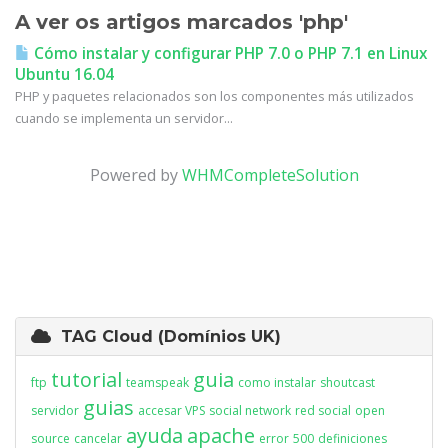
A ver os artigos marcados 'php'
Cómo instalar y configurar PHP 7.0 o PHP 7.1 en Linux
Ubuntu 16.04
PHP y paquetes relacionados son los componentes más utilizados
cuando se implementa un servidor...
Powered by
WHMCompleteSolution
TAG Cloud (Domínios UK)
tutorial
guia
ftp
teamspeak
como instalar
shoutcast
guias
servidor
accesar VPS
social network
red social
open
ayuda
apache
source
cancelar
error
500
definiciones