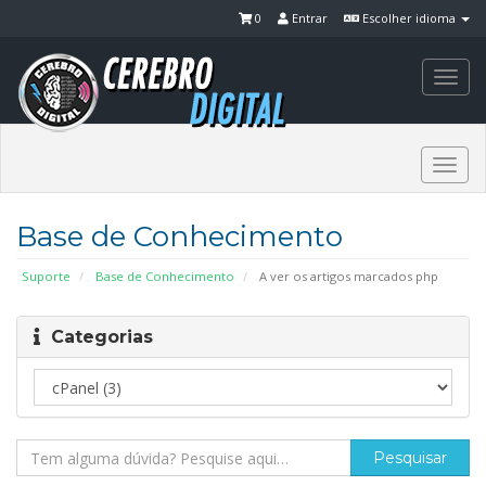
0
Entrar
Escolher idioma
Togg
navi
Togg
navi
Base de Conhecimento
Suporte
Base de Conhecimento
A ver os artigos marcados php
Categorias