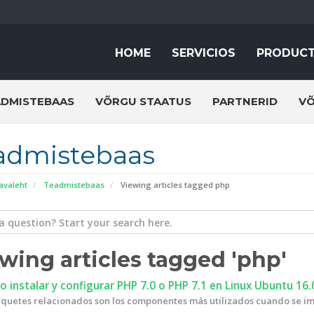
HOME
SERVICIOS
PRODUC
ADMISTEBAAS
VÕRGU STAATUS
PARTNERID
VÕ
admistebaas
 avaleht
Teadmistebaas
Viewing articles tagged php
wing articles tagged 'php'
instalar y configurar PHP 7.0 o PHP 7.1 en Linux Ubuntu 16.
quetes relacionados son los componentes más utilizados cuando se im