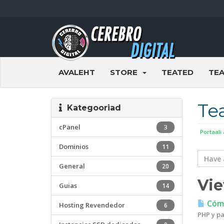
AVALEHT
STORE
TEATED
TE
Te
Kategooriad
cPanel
3
Portaali
Dominios
11
General
20
Vie
Guias
14
Cómo 
Hosting Revendedor
6
PHP y pa