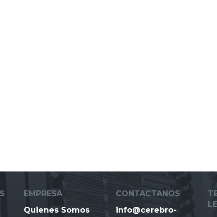
S
EMPRESA
CONTACTANOS
T
L
Quienes Somos
info@cerebro-