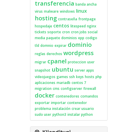
transferencia
banda ancha
linux
virus
malware
windows
hosting
contraseña
frontpage
centos
hospedaje
litespeed
nginx
tickets
soporte
cron
cron jobs
social
media
paquete
dominios
epp
codigo
dominio
tld
domnio
expirar
wordpress
reglas
derechos
cpanel
migrar
proteccion
user
ubuntu
snapshot
server apps
videojuegos
games
ssh
keys
hosts
php
aplicaciones
mariadb
centos 7
migration
cms
configserver
firewall
docker
contenedores
comandos
exportar
importar
contenedor
problema
instalación
crear usuario
sudo user
python3
instalar python