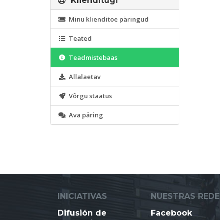
Klienditugi
Minu klienditoe päringud
Teated
Teadmistebaas
Allalaetav
Võrgu staatus
Ava päring
INICIATIVAS
NUESTRAS REDE
Difusión de
Facebook