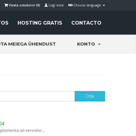
Vaata ostukorvi (
0
)
Logi sisse
Choose language
TOS
HOSTING GRATIS
CONTACTO
TA MEIEGA ÜHENDUST
KONTO
04
plementa un servidor...