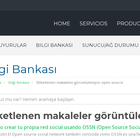
HOME
SERVICIOS
PRODUC
UYURULAR
BILGI BANKASI
SUNUCU/AĞ DURUMU
lgi Bankası
a
Bilgi Bankası
Etiketlenen makaleler görüntüleniyor open source
ketlenen makaleler görüntül
 crear tu propia red social usando OSSN (Open Source Soci
ción El Open source social network también conocida como OSSN es una he