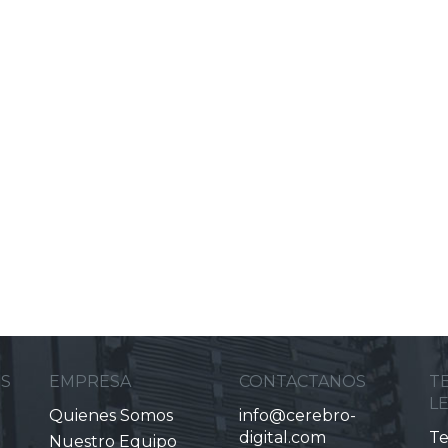
ES
EMPRESA
CONTACTANOS
T
L
Quienes Somos
info@cerebro-
digital.com
Te
Nuestro Equipo