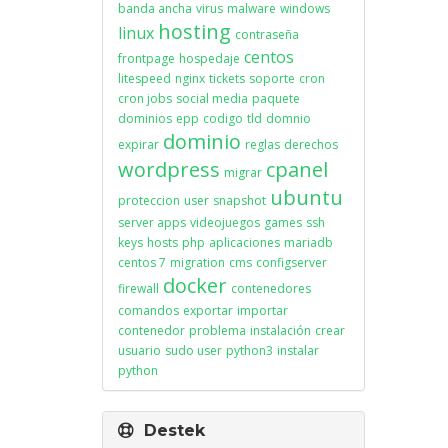
banda ancha
virus
malware
windows
hosting
linux
contraseña
centos
frontpage
hospedaje
litespeed
nginx
tickets
soporte
cron
cron jobs
social media
paquete
dominios
epp
codigo
tld
domnio
dominio
expirar
reglas
derechos
wordpress
cpanel
migrar
ubuntu
proteccion
user
snapshot
server apps
videojuegos
games
ssh
keys
hosts
php
aplicaciones
mariadb
centos 7
migration
cms
configserver
docker
firewall
contenedores
comandos
exportar
importar
contenedor
problema
instalación
crear
usuario
sudo user
python3
instalar
python
Destek