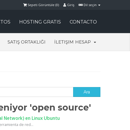
Sepeti Görüntüle (
0
)
Giriş
Dil seçin
TOS
HOSTING GRATIS
CONTACTO
SATIŞ ORTAKLIĞI
İLETIŞIM
HESAP
eniyor 'open source'
al Network) en Linux Ubuntu
rramienta de red...