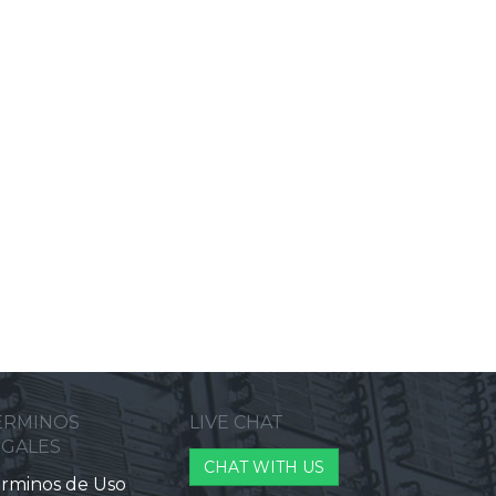
ERMINOS
LIVE CHAT
EGALES
CHAT WITH US
rminos de Uso