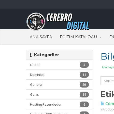
ANA SAYFA
EĞITIM KATALOĞU
D
Bi
Kategoriler
cPanel
3
Ana Sayf
Dominios
11
General
20
Eti
Guias
14
Cómo
Hosting Revendedor
6
Introduc