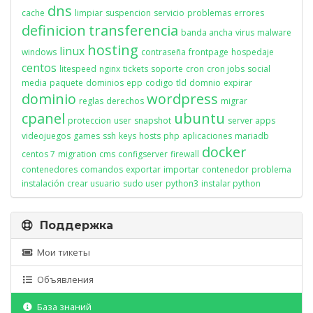
dns
cache
limpiar
suspencion
servicio
problemas
errores
definicion
transferencia
banda ancha
virus
malware
hosting
linux
windows
contraseña
frontpage
hospedaje
centos
litespeed
nginx
tickets
soporte
cron
cron jobs
social
media
paquete
dominios
epp
codigo
tld
domnio
expirar
dominio
wordpress
reglas
derechos
migrar
cpanel
ubuntu
proteccion
user
snapshot
server apps
videojuegos
games
ssh
keys
hosts
php
aplicaciones
mariadb
docker
centos 7
migration
cms
configserver
firewall
contenedores
comandos
exportar
importar
contenedor
problema
instalación
crear usuario
sudo user
python3
instalar python
Поддержка
Мои тикеты
Объявления
База знаний