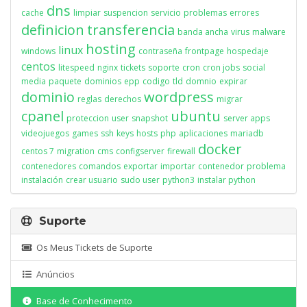
dns
cache
limpiar
suspencion
servicio
problemas
errores
definicion
transferencia
banda ancha
virus
malware
hosting
linux
windows
contraseña
frontpage
hospedaje
centos
litespeed
nginx
tickets
soporte
cron
cron jobs
social
media
paquete
dominios
epp
codigo
tld
domnio
expirar
dominio
wordpress
reglas
derechos
migrar
cpanel
ubuntu
proteccion
user
snapshot
server apps
videojuegos
games
ssh
keys
hosts
php
aplicaciones
mariadb
docker
centos 7
migration
cms
configserver
firewall
contenedores
comandos
exportar
importar
contenedor
problema
instalación
crear usuario
sudo user
python3
instalar python
Suporte
Os Meus Tickets de Suporte
Anúncios
Base de Conhecimento