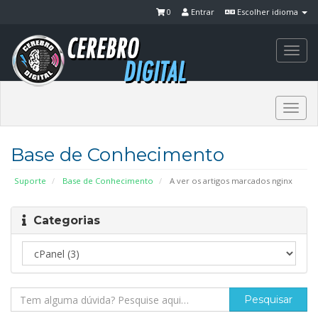
0
Entrar
Escolher idioma
Togg
navi
Togg
navi
Base de Conhecimento
Suporte
Base de Conhecimento
A ver os artigos marcados nginx
Categorias