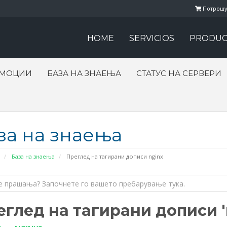
Потрошу
HOME
SERVICIOS
PRODUC
ОМОЦИИ
БАЗА НА ЗНАЕЊА
СТАТУС НА СЕРВЕРИ
за на знаења
База на знаења
Преглед на тагирани дописи nginx
глед на тагирани дописи '