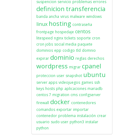
suspencion
servicio
problemas
errores
definicion
transferencia
banda ancha
virus
malware
windows
hosting
linux
contraseña
centos
frontpage
hospedaje
litespeed
nginx
tickets
soporte
cron
cron jobs
social media
paquete
dominios
epp
codigo
tld
domnio
dominio
expirar
reglas
derechos
wordpress
cpanel
migrar
ubuntu
proteccion
user
snapshot
server apps
videojuegos
games
ssh
keys
hosts
php
aplicaciones
mariadb
centos 7
migration
cms
configserver
docker
firewall
contenedores
comandos
exportar
importar
contenedor
problema
instalación
crear
usuario
sudo user
python3
instalar
python