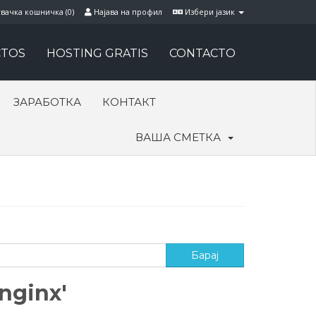
вачка кошничка (
0
)
Најава на профил
Избери јазик
TOS
HOSTING GRATIS
CONTACTO
ЗАРАБОТКА
КОНТАКТ
ВАША СМЕТКА
nginx'