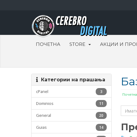
ПОЧЕТНА
STORE
АКЦИИ И ПР
Ба
Категории на прашања
cPanel
3
Почетна
Dominios
11
General
20
Пре
Guias
14