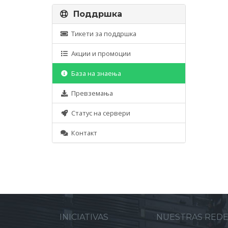
Поддршка
Тикети за поддршка
Акции и промоции
База на знаења
Превземања
Статус на сервери
Контакт
INICIATIVAS
NUESTRAS RED