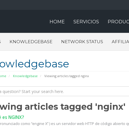
HOME
SERVICIOS
PRODUC
S
KNOWLEDGEBASE
NETWORK STATUS
AFFILI
owledgebase
Home
Knowledgebase
Viewing articles tagged nginx
wing articles tagged 'nginx'
 es NGINX?
ronunciado como “engine X” ) es un servidor web HTTP de código abierto q