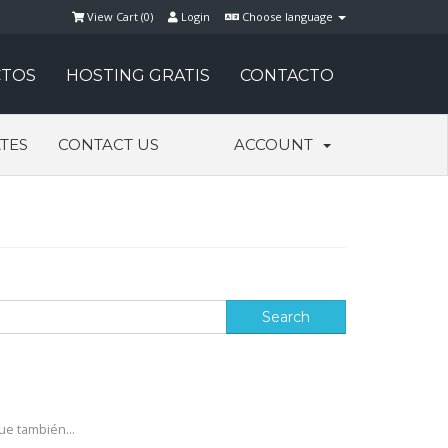
View Cart (
0
)
Login
Choose language
TOS
HOSTING GRATIS
CONTACTO
ATES
CONTACT US
ACCOUNT
ue también...