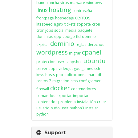
banda ancha
virus
malware
windows
hosting
linux
contraseña
centos
frontpage
hospedaje
litespeed
nginx
tickets
soporte
cron
cron jobs
social media
paquete
dominios
epp
codigo
tld
domnio
dominio
expirar
reglas
derechos
wordpress
cpanel
migrar
ubuntu
proteccion
user
snapshot
server apps
videojuegos
games
ssh
keys
hosts
php
aplicaciones
mariadb
centos 7
migration
cms
configserver
docker
firewall
contenedores
comandos
exportar
importar
contenedor
problema
instalación
crear
usuario
sudo user
python3
instalar
python
Support