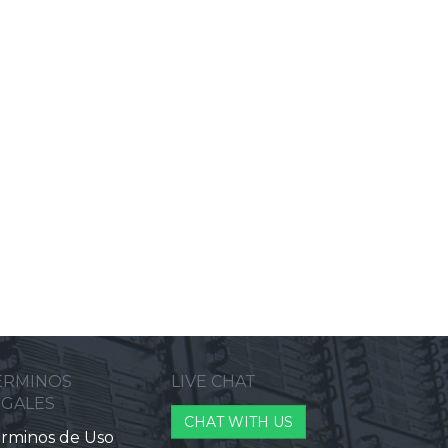
ERMINOS
LIVE CHAT
EGALES
CHAT WITH US
rminos de Uso