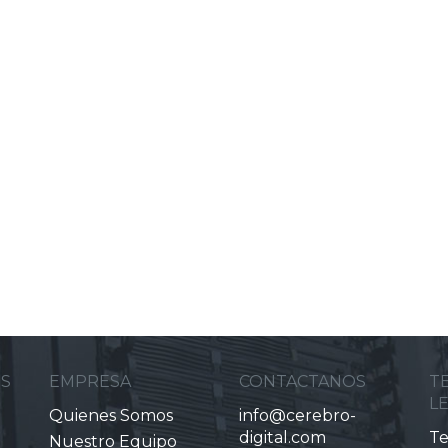
ES
EMPRESA
CONTACTANOS
T
L
Quienes Somos
info@cerebro-
digital.com
Te
Nuestro Equipo