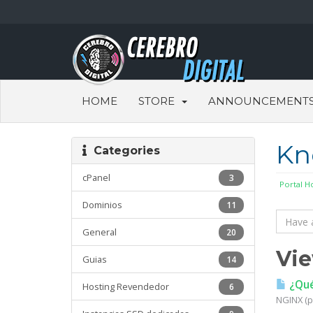
HOME
STORE
ANNOUNCEMENT
Kn
Categories
cPanel
3
Portal 
Dominios
11
General
20
Vie
Guias
14
¿Qué
Hosting Revendedor
6
NGINX (p