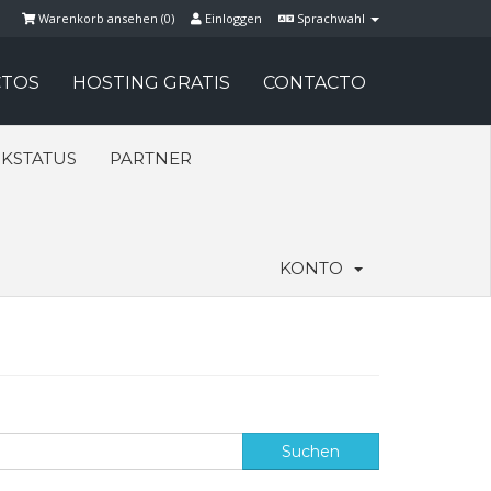
Warenkorb ansehen (
0
)
Einloggen
Sprachwahl
TOS
HOSTING GRATIS
CONTACTO
KSTATUS
PARTNER
KONTO