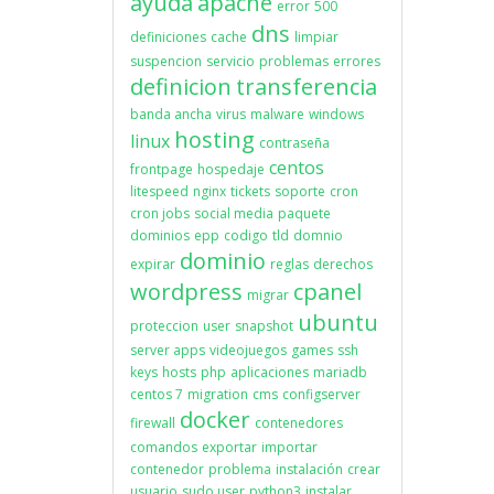
ayuda
apache
error
500
dns
definiciones
cache
limpiar
suspencion
servicio
problemas
errores
definicion
transferencia
banda ancha
virus
malware
windows
hosting
linux
contraseña
centos
frontpage
hospedaje
litespeed
nginx
tickets
soporte
cron
cron jobs
social media
paquete
dominios
epp
codigo
tld
domnio
dominio
expirar
reglas
derechos
wordpress
cpanel
migrar
ubuntu
proteccion
user
snapshot
server apps
videojuegos
games
ssh
keys
hosts
php
aplicaciones
mariadb
centos 7
migration
cms
configserver
docker
firewall
contenedores
comandos
exportar
importar
contenedor
problema
instalación
crear
usuario
sudo user
python3
instalar