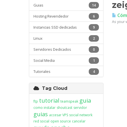
zei
Guias
14
Cómo
Hosting Revendedor
6
As your w
Instancias SSD dedicadas
9
Linux
2
Servidores Dedicados
0
Social Media
1
Tutoriales
4
Tag Cloud
tutorial
guia
ftp
teamspeak
como instalar
shoutcast
servidor
guias
accesar VPS
social network
red social
open source
cancelar