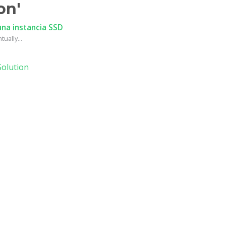
on'
na instancia SSD
ually...
olution