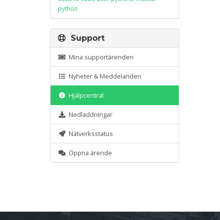
python
Support
Mina supportärenden
Nyheter & Meddelanden
Hjälpcentral
Nedladdningar
Nätverksstatus
Öppna ärende