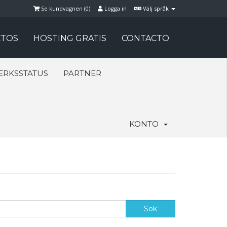
Se kundvagnen (
0
)
Logga in
Välj språk
TOS
HOSTING GRATIS
CONTACTO
ERKSSTATUS
PARTNER
KONTO