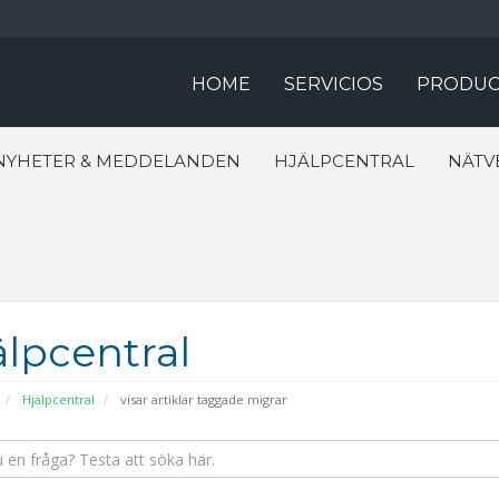
HOME
SERVICIOS
PRODUC
NYHETER & MEDDELANDEN
HJÄLPCENTRAL
NÄTV
älpcentral
Hjälpcentral
visar artiklar taggade migrar