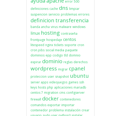
ayuda
apache
error
500
dns
definiciones
cache
limpiar
suspencion
servicio
problemas
errores
definicion
transferencia
banda ancha
virus
malware
windows
hosting
linux
contraseña
centos
frontpage
hospedaje
litespeed
nginx
tickets
soporte
cron
cron jobs
social media
paquete
dominios
epp
codigo
tld
domnio
dominio
expirar
reglas
derechos
wordpress
cpanel
migrar
ubuntu
proteccion
user
snapshot
server apps
videojuegos
games
ssh
keys
hosts
php
aplicaciones
mariadb
centos 7
migration
cms
configserver
docker
firewall
contenedores
comandos
exportar
importar
contenedor
problema
instalación
crear
usuario
sudo user
python3
instalar