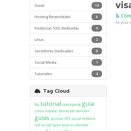
vis
Guias
14
Cómo
Hosting Revendedor
6
As your w
Instancias SSD dedicadas
9
Linux
2
Servidores Dedicados
0
Social Media
1
Tutoriales
4
Tag Cloud
tutorial
guia
ftp
teamspeak
como instalar
shoutcast
servidor
guias
accesar VPS
social network
red social
open source
cancelar