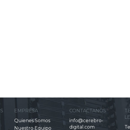
ES
EMPRESA
CONTACTANOS
T
L
Quienes Somos
info@cerebro-
digital.com
Te
Nuestro Equipo