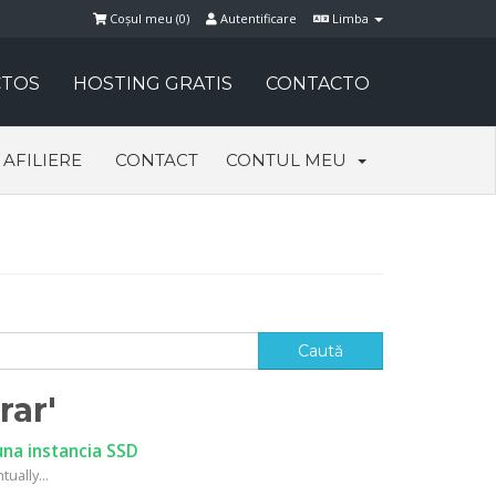
Coșul meu (
0
)
Autentificare
Limba
TOS
HOSTING GRATIS
CONTACTO
AFILIERE
CONTACT
CONTUL MEU
rar'
na instancia SSD
ually...