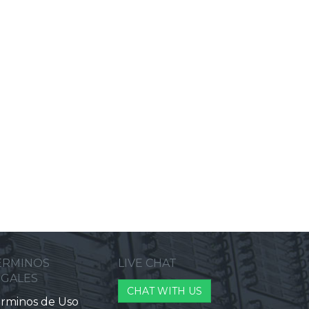
ERMINOS
LIVE CHAT
EGALES
CHAT WITH US
rminos de Uso