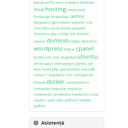
banda ancha
virus
malware
windows
hosting
linux
contraseña
centos
frontpage
hospedaje
litespeed
nginx
tickets
soporte
cron
cron jobs
social media
paquete
dominios
epp
codigo
tld
domnio
dominio
expirar
reglas
derechos
wordpress
cpanel
migrar
ubuntu
proteccion
user
snapshot
server apps
videojuegos
games
ssh
keys
hosts
php
aplicaciones
mariadb
centos 7
migration
cms
configserver
docker
firewall
contenedores
comandos
exportar
importar
contenedor
problema
instalación
crear
usuario
sudo user
python3
instalar
python
Asistență