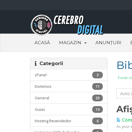
ACASĂ
MAGAZIN
ANUNȚURI
Bi
Categorii
cPanel
3
Portal cl
Dominios
11
General
20
Afi
Guias
14
Cómo
Hosting Revendedor
6
As your w