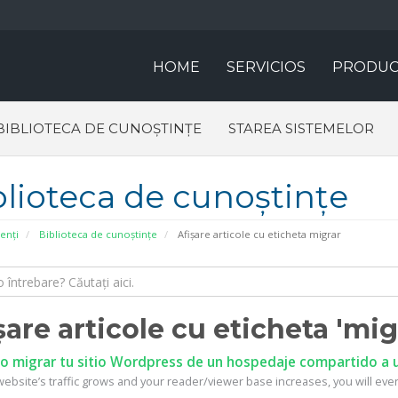
HOME
SERVICIOS
PRODUC
BIBLIOTECA DE CUNOȘTINȚE
STAREA SISTEMELOR
blioteca de cunoștințe
ienți
Biblioteca de cunoștințe
Afișare articole cu eticheta migrar
șare articole cu eticheta 'mig
 migrar tu sitio Wordpress de un hospedaje compartido a u
ebsite’s traffic grows and your reader/viewer base increases, you will event