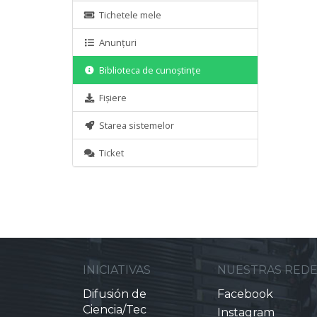
Tichetele mele
Anunțuri
Biblioteca de cunoștințe
Fișiere
Starea sistemelor
Ticket
INICIATIVAS
NUESTRAS RED
Difusión de
Facebook
Ciencia/Tec
Instagram