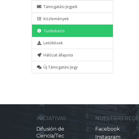
Támogatási jegyek
Közlemények
Tudásbázis
Letöltések
Hálózat állapota
Új Támogatási Jegy
INICIATIVAS
NUESTRAS RED
Difusión de
Facebook
Ciencia/Tec
Instagram