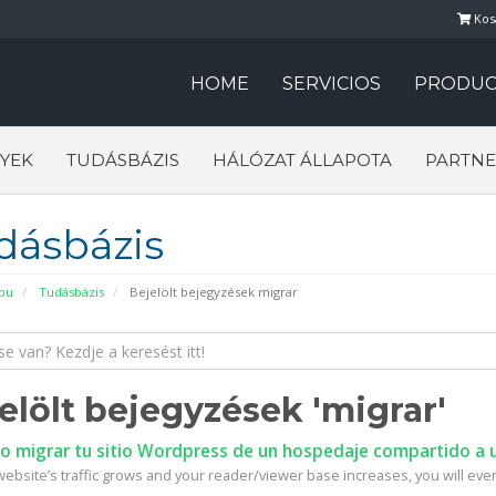
Kos
HOME
SERVICIOS
PRODUC
YEK
TUDÁSBÁZIS
HÁLÓZAT ÁLLAPOTA
PARTNE
dásbázis
pu
Tudásbázis
Bejelölt bejegyzések migrar
elölt bejegyzések 'migrar'
 migrar tu sitio Wordpress de un hospedaje compartido a u
ebsite’s traffic grows and your reader/viewer base increases, you will event