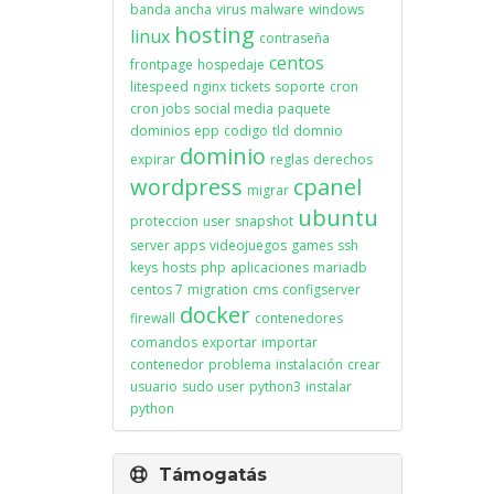
banda ancha
virus
malware
windows
hosting
linux
contraseña
centos
frontpage
hospedaje
litespeed
nginx
tickets
soporte
cron
cron jobs
social media
paquete
dominios
epp
codigo
tld
domnio
dominio
expirar
reglas
derechos
wordpress
cpanel
migrar
ubuntu
proteccion
user
snapshot
server apps
videojuegos
games
ssh
keys
hosts
php
aplicaciones
mariadb
centos 7
migration
cms
configserver
docker
firewall
contenedores
comandos
exportar
importar
contenedor
problema
instalación
crear
usuario
sudo user
python3
instalar
python
Támogatás