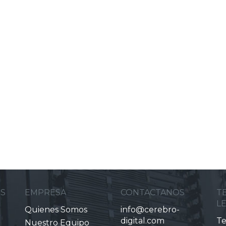
ES
EMPRESA
CONTACTANOS
T
L
Quienes Somos
info@cerebro-
digital.com
Te
Nuestro Equipo