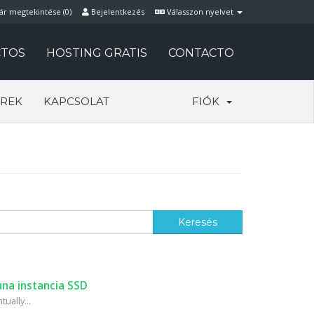
ár megtekintése (
0
)
Bejelentkezés
Válasszon nyelvet
TOS
HOSTING GRATIS
CONTACTO
REK
KAPCSOLAT
FIÓK
na instancia SSD
ually...