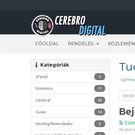
FŐOLDAL
RENDELÉS
KÖZLEMÉN
Tu
Kategóriák
cPanel
3
Ügyfélka
Dominios
11
General
20
Bej
Guias
14
Cómo
Hosting Revendedor
6
As your w