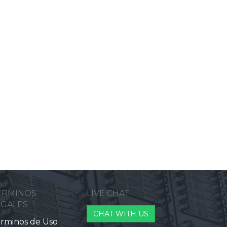
ERMINOS
LIVE CHAT
EGALES
CHAT WITH US
rminos de Uso