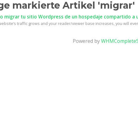
ge markierte Artikel 'migrar'
 migrar tu sitio Wordpress de un hospedaje compartido a u
ebsite’s traffic grows and your reader/viewer base increases, you will event
Powered by
WHMCompleteS