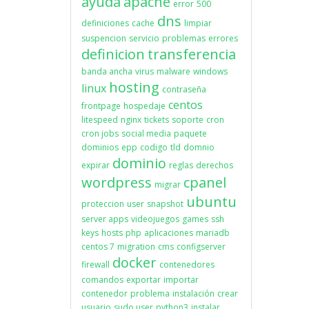
ayuda
apache
error
500
dns
definiciones
cache
limpiar
suspencion
servicio
problemas
errores
definicion
transferencia
banda ancha
virus
malware
windows
hosting
linux
contraseña
centos
frontpage
hospedaje
litespeed
nginx
tickets
soporte
cron
cron jobs
social media
paquete
dominios
epp
codigo
tld
domnio
dominio
expirar
reglas
derechos
wordpress
cpanel
migrar
ubuntu
proteccion
user
snapshot
server apps
videojuegos
games
ssh
keys
hosts
php
aplicaciones
mariadb
centos 7
migration
cms
configserver
docker
firewall
contenedores
comandos
exportar
importar
contenedor
problema
instalación
crear
usuario
sudo user
python3
instalar