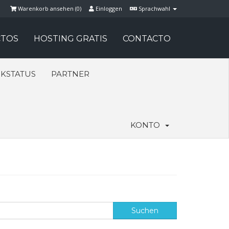
Warenkorb ansehen (
0
)
Einloggen
Sprachwahl
TOS
HOSTING GRATIS
CONTACTO
KSTATUS
PARTNER
KONTO