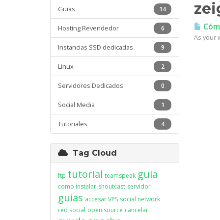
zei
Guias
14
Cómo
Hosting Revendedor
6
As your w
Instancias SSD dedicadas
9
Linux
2
Servidores Dedicados
0
Social Media
1
Tutoriales
4
Tag Cloud
tutorial
guia
ftp
teamspeak
como instalar
shoutcast
servidor
guias
accesar VPS
social network
red social
open source
cancelar