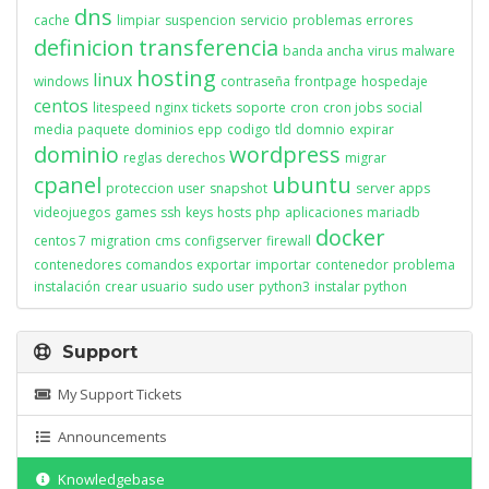
dns
cache
limpiar
suspencion
servicio
problemas
errores
definicion
transferencia
banda ancha
virus
malware
hosting
linux
windows
contraseña
frontpage
hospedaje
centos
litespeed
nginx
tickets
soporte
cron
cron jobs
social
media
paquete
dominios
epp
codigo
tld
domnio
expirar
dominio
wordpress
reglas
derechos
migrar
cpanel
ubuntu
proteccion
user
snapshot
server apps
videojuegos
games
ssh
keys
hosts
php
aplicaciones
mariadb
docker
centos 7
migration
cms
configserver
firewall
contenedores
comandos
exportar
importar
contenedor
problema
instalación
crear usuario
sudo user
python3
instalar python
Support
My Support Tickets
Announcements
Knowledgebase