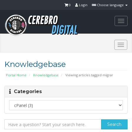
0
Login
Choose language
Togg
navi
Togg
navi
Knowledgebase
Portal Home
Knowledgebase
Viewing articles tagged migrar
Categories