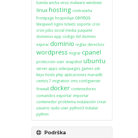
banda ancha
virus
malware
windows
hosting
linux
contraseña
centos
frontpage
hospedaje
litespeed
nginx
tickets
soporte
cron
cron jobs
social media
paquete
dominios
epp
codigo
tld
domnio
dominio
expirar
reglas
derechos
wordpress
cpanel
migrar
ubuntu
proteccion
user
snapshot
server apps
videojuegos
games
ssh
keys
hosts
php
aplicaciones
mariadb
centos 7
migration
cms
configserver
docker
firewall
contenedores
comandos
exportar
importar
contenedor
problema
instalación
crear
usuario
sudo user
python3
instalar
python
Podrška