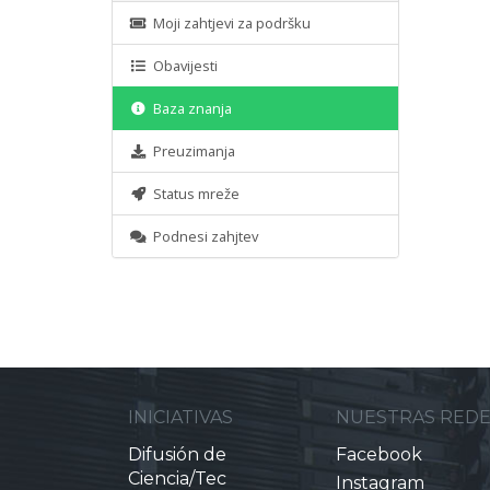
Moji zahtjevi za podršku
Obavijesti
Baza znanja
Preuzimanja
Status mreže
Podnesi zahjtev
INICIATIVAS
NUESTRAS RED
Difusión de
Facebook
Ciencia/Tec
Instagram