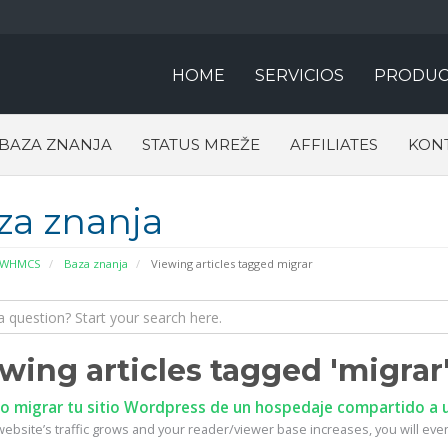
HOME
SERVICIOS
PRODUC
BAZA ZNANJA
STATUS MREŽE
AFFILIATES
KONT
za znanja
 WHMCS
Baza znanja
Viewing articles tagged migrar
wing articles tagged 'migrar
 migrar tu sitio Wordpress de un hospedaje compartido a u
ebsite’s traffic grows and your reader/viewer base increases, you will event