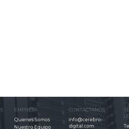
ES
EMPRESA
CONTACTANOS
T
L
Quienes Somos
info@cerebro-
digital.com
Te
Nuestro Equipo