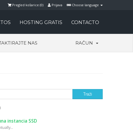
Pregled košarice (
0
)
Prijava
Choose language
TOS
HOSTING GRATIS
CONTACTO
AKTIRAJTE NAS
RAČUN
'
na instancia SSD
ually...