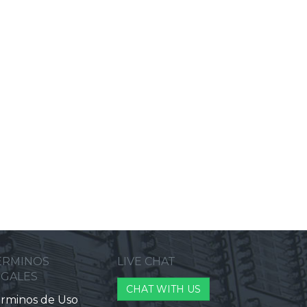
ERMINOS
LIVE CHAT
EGALES
CHAT WITH US
rminos de Uso