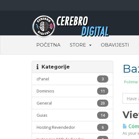
POČETNA
STORE
OBAVIJESTI
Ba
Kategorije
cPanel
3
Početna
Dominios
11
General
20
Vie
Guias
14
Cómo
Hosting Revendedor
6
As your w