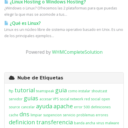
¿Linux Hosting o Windows Hosting?
¿Windows o Linux? Ofrecemos las 2 plataformas para que puedas
elegir la que mas se acomode a tus...
¿Qué es Linux?
Linux es un núcleo libre de sistema operativo basado en Unix. Es uno
de los principales ejemplos...
Powered by
WHMCompleteSolution
Nube de Etiquetas
tutorial
guia
ftp
teamspeak
como instalar
shoutcast
guias
servidor
accesar VPS
social network
red social
open
ayuda
apache
source
cancelar
error
500
definiciones
dns
cache
limpiar
suspencion
servicio
problemas
errores
definicion
transferencia
banda ancha
virus
malware