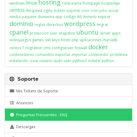
hosting
linux
windows
contraseña
frontpage
hospedaje
centos
litespeed
nginx
tickets
soporte
cron
cron jobs
social
media
paquete
dominios
epp
codigo
tld
domnio
expirar
dominio
wordpress
reglas
derechos
migrar
cpanel
ubuntu
proteccion
user
snapshot
server apps
videojuegos
games
ssh
keys
hosts
php
aplicaciones
mariadb
docker
centos 7
migration
cms
configserver
firewall
contenedores
comandos
exportar
importar
contenedor
problema
instalación
crear usuario
sudo user
python3
instalar python
Soporte
Mis Tickets de Soporte
Anuncios
Preguntas Frecuentes - FAQ
Descargas