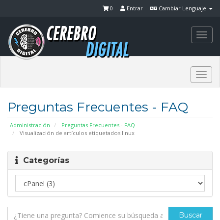
0
Entrar
Cambiar Lenguaje
Togg
navi
Togg
navi
Preguntas Frecuentes - FAQ
Administración
Preguntas Frecuentes - FAQ
Visualización de artículos etiquetados linux
Categorías