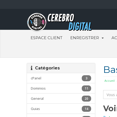
ESPACE CLIENT
ENREGISTRER
AC
Ba
Catégories
cPanel
3
Accueil
Dominios
11
General
20
Voi
Guias
14