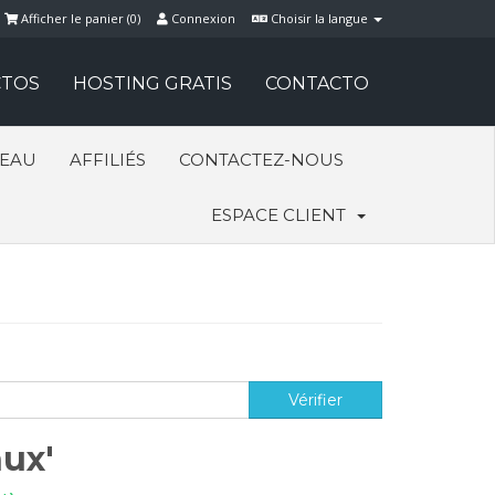
Afficher le panier (
0
)
Connexion
Choisir la langue
TOS
HOSTING GRATIS
CONTACTO
SEAU
AFFILIÉS
CONTACTEZ-NOUS
ESPACE CLIENT
nux'