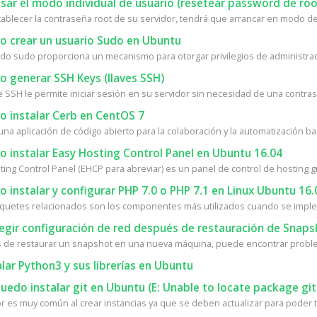
ar el modo individual de usuario (resetear password de roo
tablecer la contraseña root de su servidor, tendrá que arrancar en modo de 
 crear un usuario Sudo en Ubuntu
do sudo proporciona un mecanismo para otorgar privilegios de administrad
 generar SSH Keys (llaves SSH)
e SSH le permite iniciar sesión en su servidor sin necesidad de una contrase
 instalar Cerb en CentOS 7
na aplicación de código abierto para la colaboración y la automatización bas
 instalar Easy Hosting Control Panel en Ubuntu 16.04
ing Control Panel (EHCP para abreviar) es un panel de control de hosting gra
instalar y configurar PHP 7.0 o PHP 7.1 en Linux Ubuntu 16.
quetes relacionados son los componentes más utilizados cuando se implem
egir configuración de red después de restauración de Snaps
de restaurar un snapshot en una nueva máquina, puede encontrar proble
lar Python3 y sus librerías en Ubuntu
edo instalar git en Ubuntu (E: Unable to locate package git
r es muy común al crear instancias ya que se deben actualizar para poder te