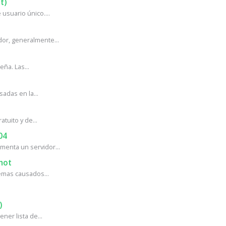
t)
usuario único....
or, generalmente...
ña. Las...
adas en la...
tuito y de...
04
enta un servidor...
hot
mas causados...
)
ner lista de...