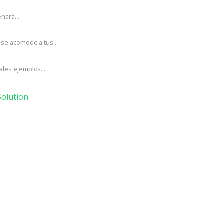
nará...
se acomode a tus...
ales ejemplos...
olution