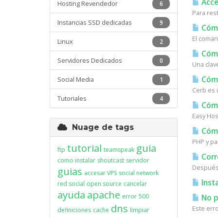
Acces
Hosting Revendedor
6
Para res
Instancias SSD dedicadas
9
Cómo
El coman
Linux
2
Cómo
Servidores Dedicados
0
Una clav
Cómo
Social Media
1
Cerb es u
Tutoriales
4
Cómo
Easy Host
Nuage de tags
Cómo 
PHP y pa
tutorial
guia
ftp
teamspeak
Corr
como instalar
shoutcast
servidor
Después 
guias
accesar VPS
social network
Insta
red social
open source
cancelar
ayuda
apache
error
500
No pu
dns
Este erro
definiciones
cache
limpiar