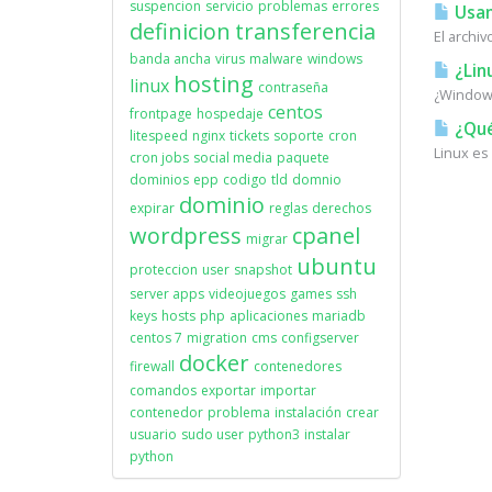
suspencion
servicio
problemas
errores
Usan
definicion
transferencia
El archi
banda ancha
virus
malware
windows
¿Lin
hosting
linux
contraseña
¿Windows
centos
frontpage
hospedaje
¿Qué
litespeed
nginx
tickets
soporte
cron
Linux es
cron jobs
social media
paquete
dominios
epp
codigo
tld
domnio
dominio
expirar
reglas
derechos
wordpress
cpanel
migrar
ubuntu
proteccion
user
snapshot
server apps
videojuegos
games
ssh
keys
hosts
php
aplicaciones
mariadb
centos 7
migration
cms
configserver
docker
firewall
contenedores
comandos
exportar
importar
contenedor
problema
instalación
crear
usuario
sudo user
python3
instalar
python