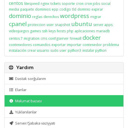
centos
litespeed
nginx
tickets
soporte
cron
cron jobs
social
media
paquete
dominios
epp
codigo
tld
domnio
expirar
dominio
wordpress
reglas
derechos
migrar
cpanel
ubuntu
proteccion
user
snapshot
server apps
videojuegos
games
ssh
keys
hosts
php
aplicaciones
mariadb
docker
centos 7
migration
cms
configserver
firewall
contenedores
comandos
exportar
importar
contenedor
problema
instalación
crear usuario
sudo user
python3
instalar python
Yardım
Dəstək sorğularım
Elanlar
Məlumat bazası
Yüklənilənlər
Server/Şəbəkə vəziyyəti