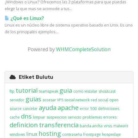
¿Windows o Linux? Ofrecemos las 2 plataformas para que puedas
elegir la que mas se acomode a tus...
¿Qué es Linux?
Linux es un núcleo libre de sistema operativo basado en Unix. Es uno
de los principales ejemplos...
Powered by
WHMCompleteSolution
Etiket Bulutu
tutorial
guia
ftp
teamspeak
como instalar
shoutcast
guias
servidor
accesar VPS
social network
red social
open
ayuda
apache
source
cancelar
error
500
definiciones
dns
cache
limpiar
suspencion
servicio
problemas
errores
definicion
transferencia
banda ancha
virus
malware
hosting
linux
windows
contraseña
frontpage
hospedaje