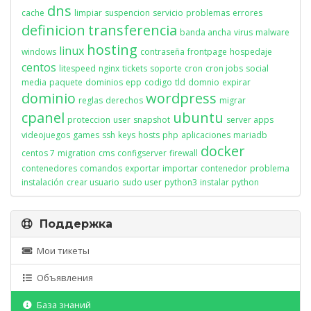
dns
cache
limpiar
suspencion
servicio
problemas
errores
definicion
transferencia
banda ancha
virus
malware
hosting
linux
windows
contraseña
frontpage
hospedaje
centos
litespeed
nginx
tickets
soporte
cron
cron jobs
social
media
paquete
dominios
epp
codigo
tld
domnio
expirar
dominio
wordpress
reglas
derechos
migrar
cpanel
ubuntu
proteccion
user
snapshot
server apps
videojuegos
games
ssh
keys
hosts
php
aplicaciones
mariadb
docker
centos 7
migration
cms
configserver
firewall
contenedores
comandos
exportar
importar
contenedor
problema
instalación
crear usuario
sudo user
python3
instalar python
Поддержка
Мои тикеты
Объявления
База знаний