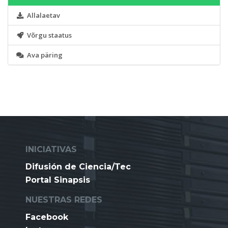
Allalaetav
Võrgu staatus
Ava päring
INICIATIVAS
Difusión de Ciencia/Tec
Portal Sinapsis
NUESTRAS REDES
Facebook