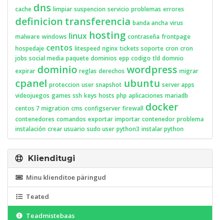
dns
cache
limpiar
suspencion
servicio
problemas
errores
definicion
transferencia
banda ancha
virus
hosting
linux
malware
windows
contraseña
frontpage
centos
hospedaje
litespeed
nginx
tickets
soporte
cron
cron
jobs
social media
paquete
dominios
epp
codigo
tld
domnio
dominio
wordpress
expirar
reglas
derechos
migrar
cpanel
ubuntu
proteccion
user
snapshot
server apps
videojuegos
games
ssh
keys
hosts
php
aplicaciones
mariadb
docker
centos 7
migration
cms
configserver
firewall
contenedores
comandos
exportar
importar
contenedor
problema
instalación
crear usuario
sudo user
python3
instalar python
Klienditugi
Minu klienditoe päringud
Teated
Teadmistebaas