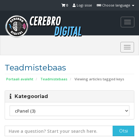
0
Logi sisse
Choose language
Togg
navi
Togg
navi
Teadmistebaas
Portaali avaleht
Teadmistebaas
Viewing articles tagged keys
Kategooriad