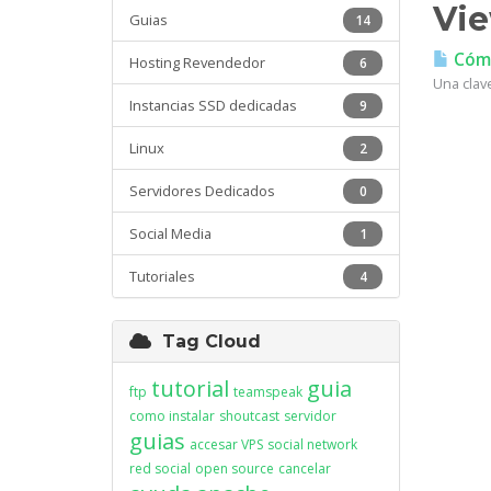
Vie
Guias
14
Cómo
Hosting Revendedor
6
Una clav
Instancias SSD dedicadas
9
Linux
2
Servidores Dedicados
0
Social Media
1
Tutoriales
4
Tag Cloud
tutorial
guia
ftp
teamspeak
como instalar
shoutcast
servidor
guias
accesar VPS
social network
red social
open source
cancelar