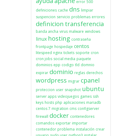
ayuda
apache
error
500
dns
definiciones
cache
limpiar
suspencion
servicio
problemas
errores
definicion
transferencia
banda ancha
virus
malware
windows
hosting
linux
contraseña
centos
frontpage
hospedaje
litespeed
nginx
tickets
soporte
cron
cron jobs
social media
paquete
dominios
epp
codigo
tld
domnio
dominio
expirar
reglas
derechos
wordpress
cpanel
migrar
ubuntu
proteccion
user
snapshot
server apps
videojuegos
games
ssh
keys
hosts
php
aplicaciones
mariadb
centos 7
migration
cms
configserver
docker
firewall
contenedores
comandos
exportar
importar
contenedor
problema
instalación
crear
usuario
sudo user
python3
instalar