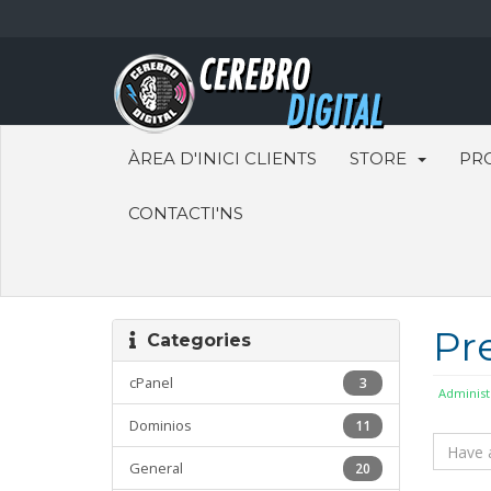
ÀREA D'INICI CLIENTS
STORE
PR
CONTACTI'NS
Pr
Categories
cPanel
3
Administ
Dominios
11
General
20