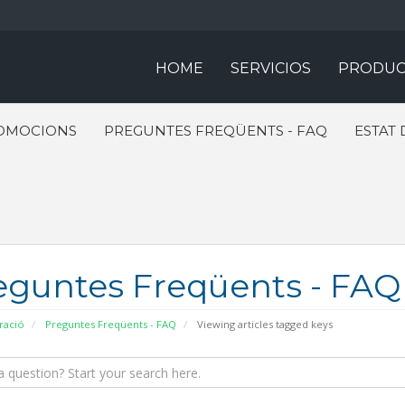
HOME
SERVICIOS
PRODUC
OMOCIONS
PREGUNTES FREQÜENTS - FAQ
ESTAT 
eguntes Freqüents - FAQ
ració
Preguntes Freqüents - FAQ
Viewing articles tagged keys