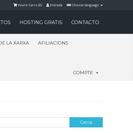
Veure Carro (
0
)
Entrada
Choose language
TOS
HOSTING GRATIS
CONTACTO
DE LA XARXA
AFILIACIONS
COMPTE