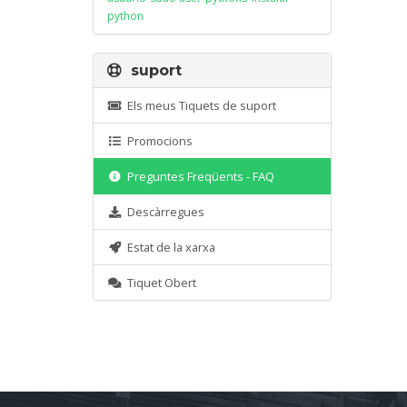
python
suport
Els meus Tiquets de suport
Promocions
Preguntes Freqüents - FAQ
Descàrregues
Estat de la xarxa
Tiquet Obert