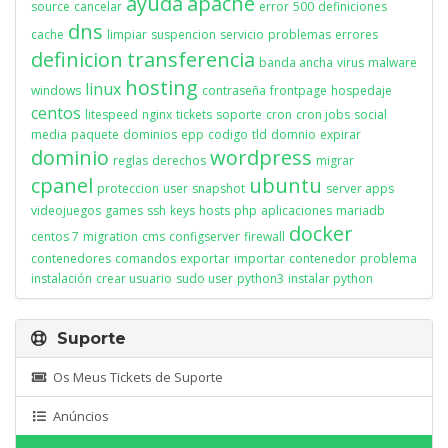
ayuda
apache
source
cancelar
error
500
definiciones
dns
cache
limpiar
suspencion
servicio
problemas
errores
definicion
transferencia
banda ancha
virus
malware
hosting
linux
windows
contraseña
frontpage
hospedaje
centos
litespeed
nginx
tickets
soporte
cron
cron jobs
social
media
paquete
dominios
epp
codigo
tld
domnio
expirar
dominio
wordpress
reglas
derechos
migrar
cpanel
ubuntu
proteccion
user
snapshot
server apps
videojuegos
games
ssh
keys
hosts
php
aplicaciones
mariadb
docker
centos 7
migration
cms
configserver
firewall
contenedores
comandos
exportar
importar
contenedor
problema
instalación
crear usuario
sudo user
python3
instalar python
Suporte
Os Meus Tickets de Suporte
Anúncios