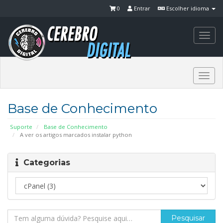
0
Entrar
Escolher idioma
Togg
navi
Togg
navi
Base de Conhecimento
Suporte
Base de Conhecimento
A ver os artigos marcados instalar python
Categorias