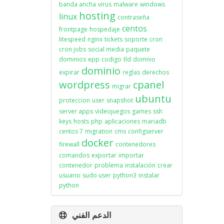
banda ancha
virus
malware
windows
hosting
linux
contraseña
centos
frontpage
hospedaje
litespeed
nginx
tickets
soporte
cron
cron jobs
social media
paquete
dominios
epp
codigo
tld
domnio
dominio
expirar
reglas
derechos
wordpress
cpanel
migrar
ubuntu
proteccion
user
snapshot
server apps
videojuegos
games
ssh
keys
hosts
php
aplicaciones
mariadb
centos 7
migration
cms
configserver
docker
firewall
contenedores
comandos
exportar
importar
contenedor
problema
instalación
crear
usuario
sudo user
python3
instalar
python
الدعم الفني