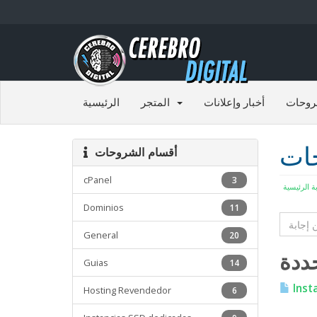
روحات
أخبار وإعلانات
المتجر
الرئيسية
حات
أقسام الشروحات
cPanel
3
بة الرئيسية
Dominios
11
General
20
Guias
14
Insta
Hosting Revendedor
6