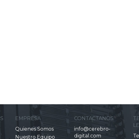
ES
EMPRESA
CONTACTANOS
T
L
Quienes Somos
info@cerebro-
digital.com
Te
Nuestro Equipo