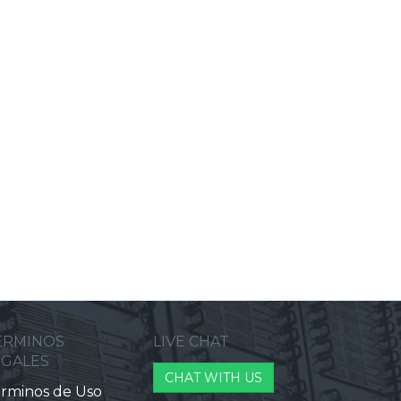
ERMINOS
LIVE CHAT
EGALES
CHAT WITH US
rminos de Uso