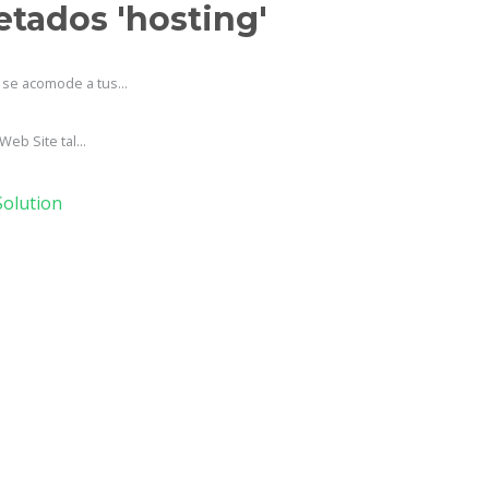
etados 'hosting'
se acomode a tus...
eb Site tal...
olution