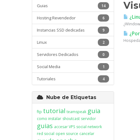
Vis
Guias
14
¿Lin
Hosting Revendedor
6
¿Windows
Instancias SSD dedicadas
9
¿Por
Hospedaj
Linux
2
Servidores Dedicados
0
Social Media
1
Tutoriales
4
Nube de Etiquetas
tutorial
guia
ftp
teamspeak
como instalar
shoutcast
servidor
guias
accesar VPS
social network
red social
open source
cancelar