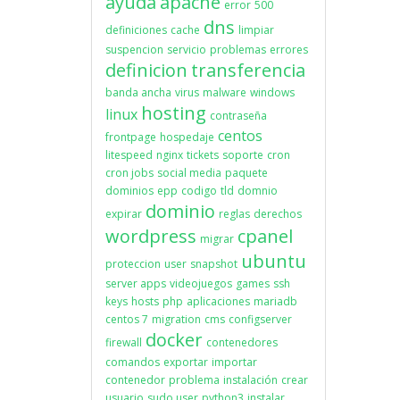
ayuda
apache
error
500
dns
definiciones
cache
limpiar
suspencion
servicio
problemas
errores
definicion
transferencia
banda ancha
virus
malware
windows
hosting
linux
contraseña
centos
frontpage
hospedaje
litespeed
nginx
tickets
soporte
cron
cron jobs
social media
paquete
dominios
epp
codigo
tld
domnio
dominio
expirar
reglas
derechos
wordpress
cpanel
migrar
ubuntu
proteccion
user
snapshot
server apps
videojuegos
games
ssh
keys
hosts
php
aplicaciones
mariadb
centos 7
migration
cms
configserver
docker
firewall
contenedores
comandos
exportar
importar
contenedor
problema
instalación
crear
usuario
sudo user
python3
instalar