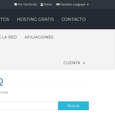
Ver Carrito (
0
)
Entrar
Cambiar Lenguaje
TOS
HOSTING GRATIS
CONTACTO
 LA RED
AFILIACIONES
CUENTA
Q
osting