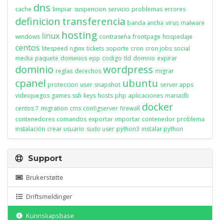
dns
cache
limpiar
suspencion
servicio
problemas
errores
definicion
transferencia
banda ancha
virus
malware
hosting
linux
windows
contraseña
frontpage
hospedaje
centos
litespeed
nginx
tickets
soporte
cron
cron jobs
social
media
paquete
dominios
epp
codigo
tld
domnio
expirar
dominio
wordpress
reglas
derechos
migrar
cpanel
ubuntu
proteccion
user
snapshot
server apps
videojuegos
games
ssh
keys
hosts
php
aplicaciones
mariadb
docker
centos 7
migration
cms
configserver
firewall
contenedores
comandos
exportar
importar
contenedor
problema
instalación
crear usuario
sudo user
python3
instalar python
Support
Brukerstøtte
Driftsmeldinger
Kunnskapsbase