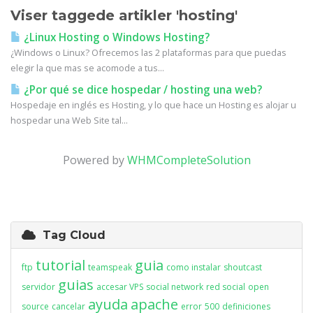
Viser taggede artikler 'hosting'
¿Linux Hosting o Windows Hosting?
¿Windows o Linux? Ofrecemos las 2 plataformas para que puedas
elegir la que mas se acomode a tus...
¿Por qué se dice hospedar / hosting una web?
Hospedaje en inglés es Hosting, y lo que hace un Hosting es alojar u
hospedar una Web Site tal...
Powered by
WHMCompleteSolution
Tag Cloud
tutorial
guia
ftp
teamspeak
como instalar
shoutcast
guias
servidor
accesar VPS
social network
red social
open
ayuda
apache
source
cancelar
error
500
definiciones