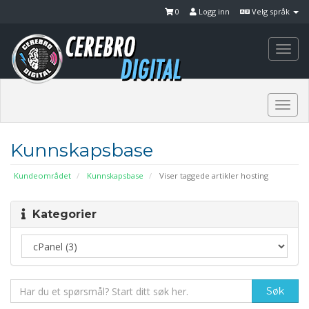
0
Logg inn
Velg språk
Togg
navi
Togg
navi
Kunnskapsbase
Kundeområdet
Kunnskapsbase
Viser taggede artikler hosting
Kategorier