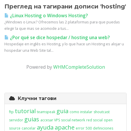
Преглед на тагирани дописи 'hosting'
¿Linux Hosting o Windows Hosting?
¿Windows o Linux? Ofrecemos las 2 plataformas para que puedas
elegir la que mas se acomode a tus...
¿Por qué se dice hospedar / hosting una web?
Hospedaje en inglés es Hosting, y lo que hace un Hosting es alojar u
hospedar una Web Site tal...
Powered by
WHMCompleteSolution
Клучни тагови
tutorial
guia
ftp
teamspeak
como instalar
shoutcast
guias
servidor
accesar VPS
social network
red social
open
ayuda
apache
source
cancelar
error
500
definiciones