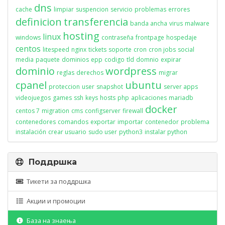
dns
cache
limpiar
suspencion
servicio
problemas
errores
definicion
transferencia
banda ancha
virus
malware
hosting
linux
windows
contraseña
frontpage
hospedaje
centos
litespeed
nginx
tickets
soporte
cron
cron jobs
social
media
paquete
dominios
epp
codigo
tld
domnio
expirar
dominio
wordpress
reglas
derechos
migrar
cpanel
ubuntu
proteccion
user
snapshot
server apps
videojuegos
games
ssh
keys
hosts
php
aplicaciones
mariadb
docker
centos 7
migration
cms
configserver
firewall
contenedores
comandos
exportar
importar
contenedor
problema
instalación
crear usuario
sudo user
python3
instalar python
Поддршка
Тикети за поддршка
Акции и промоции
База на знаења