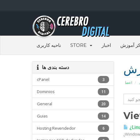
ناحیه کاربری
STORE
اخبار
ز آموزش
زش
دسته بندی ها
cPanel
3
اعضا
Dominios
11
General
20
Vie
Guias
14
¿Lin
Hosting Revendedor
6
¿Windows