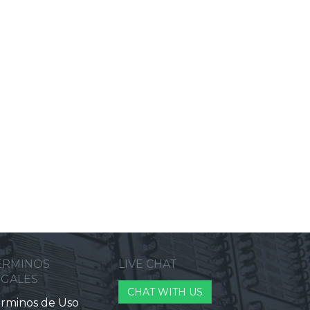
ERMINOS
LIVE CHAT
EGALES
CHAT WITH US
rminos de Uso