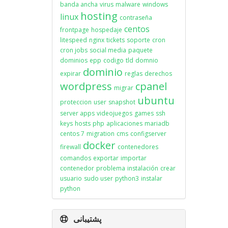
banda ancha
virus
malware
windows
hosting
linux
contraseña
centos
frontpage
hospedaje
litespeed
nginx
tickets
soporte
cron
cron jobs
social media
paquete
dominios
epp
codigo
tld
domnio
dominio
expirar
reglas
derechos
wordpress
cpanel
migrar
ubuntu
proteccion
user
snapshot
server apps
videojuegos
games
ssh
keys
hosts
php
aplicaciones
mariadb
centos 7
migration
cms
configserver
docker
firewall
contenedores
comandos
exportar
importar
contenedor
problema
instalación
crear
usuario
sudo user
python3
instalar
python
پشتیبانی