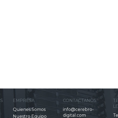
ES
EMPRESA
CONTACTANOS
T
L
Quienes Somos
info@cerebro-
digital.com
Te
Nuestro Equipo