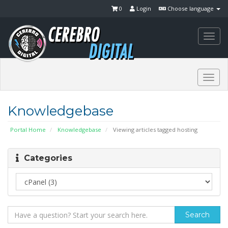
0
Login
Choose language
Togg
navi
Togg
navi
Knowledgebase
Portal Home
Knowledgebase
Viewing articles tagged hosting
Categories