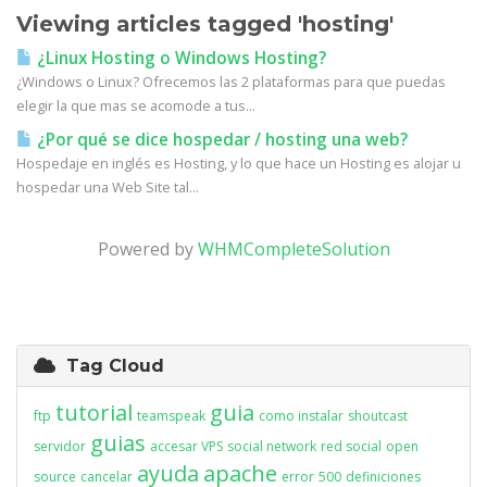
Viewing articles tagged 'hosting'
¿Linux Hosting o Windows Hosting?
¿Windows o Linux? Ofrecemos las 2 plataformas para que puedas
elegir la que mas se acomode a tus...
¿Por qué se dice hospedar / hosting una web?
Hospedaje en inglés es Hosting, y lo que hace un Hosting es alojar u
hospedar una Web Site tal...
Powered by
WHMCompleteSolution
Tag Cloud
tutorial
guia
ftp
teamspeak
como instalar
shoutcast
guias
servidor
accesar VPS
social network
red social
open
ayuda
apache
source
cancelar
error
500
definiciones