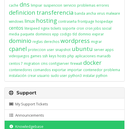
dns
cache
limpiar
suspencion
servicio
problemas
errores
definicion
transferencia
banda ancha
virus
malware
hosting
linux
windows
contraseña
frontpage
hospedaje
centos
litespeed
nginx
tickets
soporte
cron
cron jobs
social
media
paquete
dominios
epp
codigo
tld
domnio
expirar
dominio
wordpress
reglas
derechos
migrar
cpanel
ubuntu
proteccion
user
snapshot
server apps
videojuegos
games
ssh
keys
hosts
php
aplicaciones
mariadb
docker
centos 7
migration
cms
configserver
firewall
contenedores
comandos
exportar
importar
contenedor
problema
instalación
crear usuario
sudo user
python3
instalar python
Support
My Support Tickets
Announcements
Knowledgebase