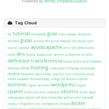
Powered by
WHMCompleteSolution
Tag Cloud
tutorial
guia
ftp
teamspeak
como instalar
shoutcast
guias
servidor
accesar VPS
social network
red social
open
ayuda
apache
source
cancelar
error
500
definiciones
dns
cache
limpiar
suspencion
servicio
problemas
errores
definicion
transferencia
banda ancha
virus
malware
hosting
linux
windows
contraseña
frontpage
hospedaje
centos
litespeed
nginx
tickets
soporte
cron
cron jobs
social
media
paquete
dominios
epp
codigo
tld
domnio
expirar
dominio
wordpress
reglas
derechos
migrar
cpanel
ubuntu
proteccion
user
snapshot
server apps
videojuegos
games
ssh
keys
hosts
php
aplicaciones
mariadb
docker
centos 7
migration
cms
configserver
firewall