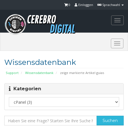
0
Einloggen
Sprachwahl
Togg
navi
Togg
navi
Wissensdatenbank
Support
Wissensdatenbank
zeige markierte Artikel guias
Kategorien