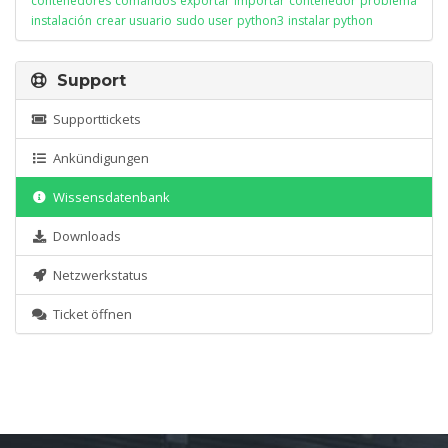
contenedores
comandos
exportar
importar
contenedor
problema
instalación
crear usuario
sudo user
python3
instalar python
Support
Supporttickets
Ankündigungen
Wissensdatenbank
Downloads
Netzwerkstatus
Ticket öffnen