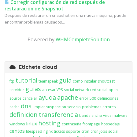
Corregir configuración de red después de
restauración de Snapshot
Después de restaurar un snapshot en una nueva máquina, puede
encontrar problemas causados...
Powered by
WHMCompleteSolution
Etichete cloud
tutorial
guia
ftp
teamspeak
como instalar
shoutcast
guias
servidor
accesar VPS
social network
red social
open
ayuda
apache
source
cancelar
error
500
definiciones
dns
cache
limpiar
suspencion
servicio
problemas
errores
definicion
transferencia
banda ancha
virus
malware
hosting
linux
windows
contraseña
frontpage
hospedaje
centos
litespeed
nginx
tickets
soporte
cron
cron jobs
social