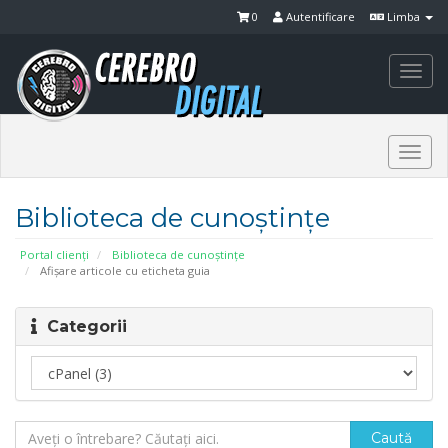
0
Autentificare
Limba
Togg
navi
Togg
navi
Biblioteca de cunoștințe
Portal clienți
Biblioteca de cunoștințe
Afișare articole cu eticheta guia
Categorii