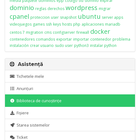
media
paquete
dominios
epp
codigo
tld
domnio
expirar
dominio
wordpress
reglas
derechos
migrar
cpanel
ubuntu
proteccion
user
snapshot
server apps
videojuegos
games
ssh
keys
hosts
php
aplicaciones
mariadb
docker
centos 7
migration
cms
configserver
firewall
contenedores
comandos
exportar
importar
contenedor
problema
instalación
crear usuario
sudo user
python3
instalar python
Asistență
Tichetele mele
Anunțuri
Biblioteca de cunoștințe
Fișiere
Starea sistemelor
Ticket