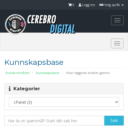
0
Logg inn
Velg språk
Togg
navi
Togg
navi
Kunnskapsbase
Kundeområdet
Kunnskapsbase
Viser taggede artikler games
Kategorier