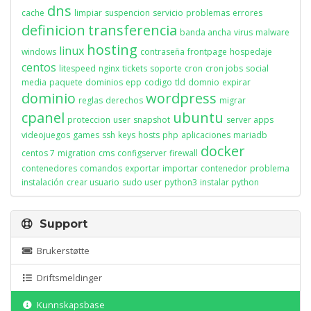
dns
cache
limpiar
suspencion
servicio
problemas
errores
definicion
transferencia
banda ancha
virus
malware
hosting
linux
windows
contraseña
frontpage
hospedaje
centos
litespeed
nginx
tickets
soporte
cron
cron jobs
social
media
paquete
dominios
epp
codigo
tld
domnio
expirar
dominio
wordpress
reglas
derechos
migrar
cpanel
ubuntu
proteccion
user
snapshot
server apps
videojuegos
games
ssh
keys
hosts
php
aplicaciones
mariadb
docker
centos 7
migration
cms
configserver
firewall
contenedores
comandos
exportar
importar
contenedor
problema
instalación
crear usuario
sudo user
python3
instalar python
Support
Brukerstøtte
Driftsmeldinger
Kunnskapsbase