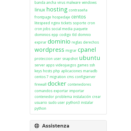
banda ancha
virus
malware
windows
hosting
linux
contraseña
centos
frontpage
hospedaje
litespeed
nginx
tickets
soporte
cron
cron jobs
social media
paquete
dominios
epp
codigo
tld
domnio
dominio
expirar
reglas
derechos
wordpress
cpanel
migrar
ubuntu
proteccion
user
snapshot
server apps
videojuegos
games
ssh
keys
hosts
php
aplicaciones
mariadb
centos 7
migration
cms
configserver
docker
firewall
contenedores
comandos
exportar
importar
contenedor
problema
instalación
crear
usuario
sudo user
python3
instalar
python
Assistenza