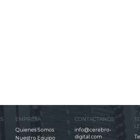
ES
EMPRESA
CONTACTANOS
T
L
Quienes Somos
info@cerebro-
digital.com
Te
Nuestro Equipo