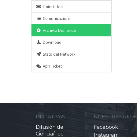
I miei ticket
Comunicazioni
Archivio Domande
Download
Stato del Network
Apri Ticket
INICIATIVAS
NUESTRAS RED
Difusión de
Facebook
Ciencia/Tec
Instagram