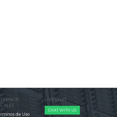
ERMINOS
LIVE CHAT
EGALES
CHAT WITH US
rminos de Uso