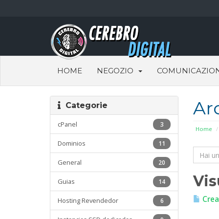
HOME
NEGOZIO
COMUNICAZION
Ar
Categorie
cPanel
3
Home
Dominios
11
General
20
Vis
Guias
14
Crea
Hosting Revendedor
6