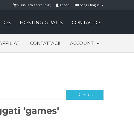
Visualizza Carrello (
0
)
Accedi
Scegli lingua
TOS
HOSTING GRATIS
CONTACTO
AFFILIATI
CONTATTACI!
ACCOUNT
ggati 'games'