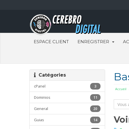
ESPACE CLIENT
ENREGISTRER
AC
Ba
Catégories
cPanel
3
Accueil
Dominios
11
General
20
Voi
Guias
14