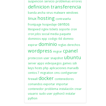
suspencion
servicio
problemas
errores
definicion
transferencia
banda ancha
virus
malware
windows
hosting
linux
contraseña
centos
frontpage
hospedaje
litespeed
nginx
tickets
soporte
cron
cron jobs
social media
paquete
dominios
epp
codigo
tld
domnio
dominio
expirar
reglas
derechos
wordpress
cpanel
migrar
ubuntu
proteccion
user
snapshot
server apps
videojuegos
games
ssh
keys
hosts
php
aplicaciones
mariadb
centos 7
migration
cms
configserver
docker
firewall
contenedores
comandos
exportar
importar
contenedor
problema
instalación
crear
usuario
sudo user
python3
instalar
python