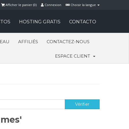
Afficher le panier (
0
)
Connexion
Choisir la langue
TOS
HOSTING GRATIS
CONTACTO
SEAU
AFFILIÉS
CONTACTEZ-NOUS
ESPACE CLIENT
ames'