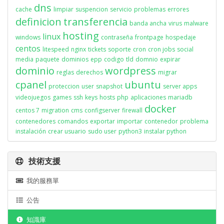
dns
cache
limpiar
suspencion
servicio
problemas
errores
definicion
transferencia
banda ancha
virus
malware
hosting
linux
windows
contraseña
frontpage
hospedaje
centos
litespeed
nginx
tickets
soporte
cron
cron jobs
social
media
paquete
dominios
epp
codigo
tld
domnio
expirar
dominio
wordpress
reglas
derechos
migrar
cpanel
ubuntu
proteccion
user
snapshot
server apps
videojuegos
games
ssh
keys
hosts
php
aplicaciones
mariadb
docker
centos 7
migration
cms
configserver
firewall
contenedores
comandos
exportar
importar
contenedor
problema
instalación
crear usuario
sudo user
python3
instalar python
技術支援
我的服務單
公告
知識庫